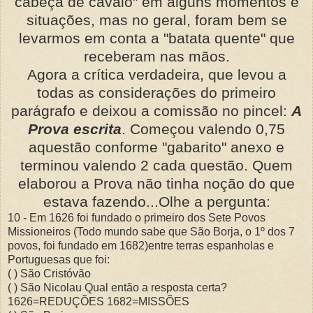
cabeça de cavalo" em alguns momentos e
situações, mas no geral, foram bem se
levarmos em conta a "batata quente" que
receberam nas mãos.
Agora a crítica verdadeira, que levou a
todas as considerações do primeiro
parágrafo e deixou a comissão no pincel:
A
Prova escrita
. Começou valendo 0,75
aquestão conforme "gabarito" anexo e
terminou valendo 2 cada questão. Quem
elaborou a Prova não tinha noção do que
estava fazendo...Olhe a pergunta:
10 - Em 1626 foi fundado o primeiro dos Sete Povos
Missioneiros (Todo mundo sabe que São Borja, o 1º dos 7
povos, foi fundado em 1682)entre terras espanholas e
Portuguesas que foi:
( ) São Cristóvão
( ) São Nicolau Qual então a resposta certa?
1626=REDUÇÕES 1682=MISSÕES