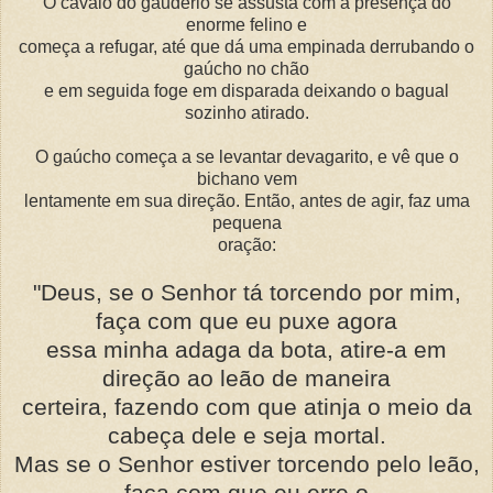
O cavalo do gaudério se assusta com a presença do
enorme felino e
começa a refugar, até que dá uma empinada derrubando o
gaúcho no chão
e em seguida foge em disparada deixando o bagual
sozinho atirado.
O gaúcho começa a se levantar devagarito, e vê que o
bichano vem
lentamente em sua direção. Então, antes de agir, faz uma
pequena
oração:
"Deus, se o Senhor tá torcendo por mim,
faça com que eu puxe agora
essa minha adaga da bota, atire-a em
direção ao leão de maneira
certeira, fazendo com que atinja o meio da
cabeça dele e seja mortal.
Mas se o Senhor estiver torcendo pelo leão,
faça com que eu erre o