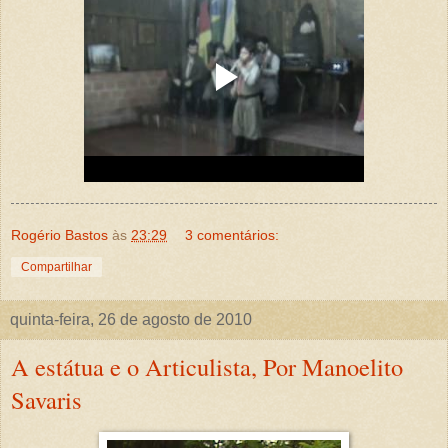
Rogério Bastos
às
23:29
3 comentários:
Compartilhar
quinta-feira, 26 de agosto de 2010
A estátua e o Articulista, Por Manoelito
Savaris