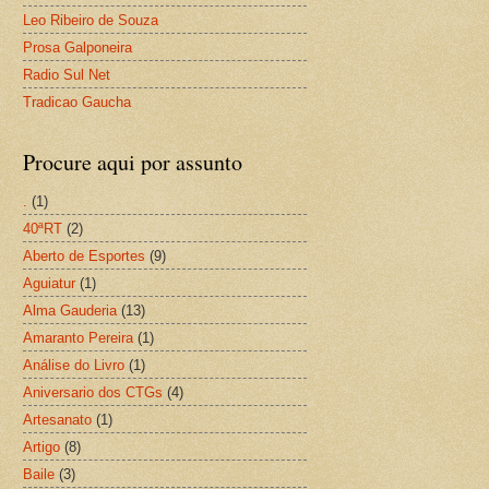
Leo Ribeiro de Souza
Prosa Galponeira
Radio Sul Net
Tradicao Gaucha
Procure aqui por assunto
.
(1)
40ªRT
(2)
Aberto de Esportes
(9)
Aguiatur
(1)
Alma Gauderia
(13)
Amaranto Pereira
(1)
Análise do Livro
(1)
Aniversario dos CTGs
(4)
Artesanato
(1)
Artigo
(8)
Baile
(3)