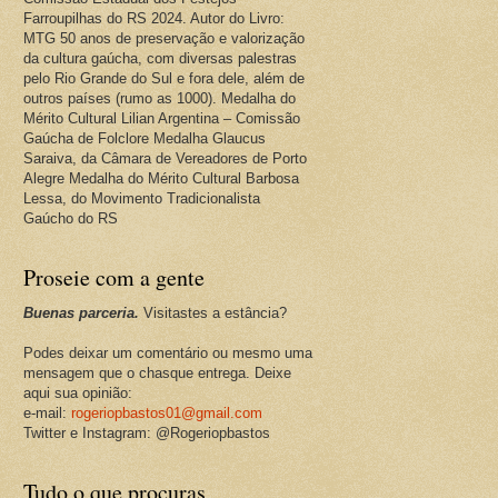
Farroupilhas do RS 2024. Autor do Livro:
MTG 50 anos de preservação e valorização
da cultura gaúcha, com diversas palestras
pelo Rio Grande do Sul e fora dele, além de
outros países (rumo as 1000). Medalha do
Mérito Cultural Lilian Argentina – Comissão
Gaúcha de Folclore Medalha Glaucus
Saraiva, da Câmara de Vereadores de Porto
Alegre Medalha do Mérito Cultural Barbosa
Lessa, do Movimento Tradicionalista
Gaúcho do RS
Proseie com a gente
Buenas parceria.
Visitastes a estância?
Podes deixar um comentário ou mesmo uma
mensagem que o chasque entrega. Deixe
aqui sua opinião:
e-mail:
rogeriopbastos01@gmail.com
Twitter e Instagram: @Rogeriopbastos
Tudo o que procuras