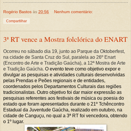
Rogério Bastos
às
20:56
Nenhum comentário:
Compartilhar
3ª RT vence a Mostra folclórica do ENART
Ocorreu no sábado dia 19, junto ao Parque da Oktoberfest,
na cidade de Santa Cruz do Sul, paralela ao 26º Enart
(Encontro de Arte e Tradição Gaúcha), a 12ª Mostra de Arte
e Tradição Gaúcha.
O evento teve como objetivo expor e
divulgar as pesquisas e atividades culturais desenvolvidas
pelas Prendas e Peões regionais e de entidades,
coordenados pelos Departamentos Culturais das regiões
tradicionalistas.
Outro objetivo foi dar maior expressão as
pesquisas referentes aos festivais de música ou poesia do
estado que foram apresentados durante o 21º Tchêncontro
Estadual da Juventude Gaúcha, realizado em outubro, na
cidade de Canguçu, no qual a 3ª RT foi vencedora, obtendo
o 1º lugar.