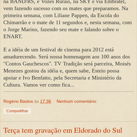
na BAND/RS, e Vozes Rurais, na SKY e via Embratel,
vem fazendo sucesso com os mates que preparamos. Na
primeira semana, com Liliane Pappen, da Escola do
Chimarrão e o mate de 11 segundos e, nesta semana, com
o Jorge Marino, fazendo seu mate e falando sobre o
ENART.
E a idéia de um festival de cinema para 2012 está
amadurecendo. Será nossa homenagem aos 100 anos dos
"Contos Gauchescos". TV Tradição será parceira, Moisés
Menezes gostou da idéia e, quem sabe, Esteio possa
apoiar e Ivo Benfatto, pela Secretaria e Ministério da
Cultura. Vamos ver como fica...
Rogério Bastos
às
17:36
Nenhum comentário:
Compartilhar
Terça tem gravação em Eldorado do Sul