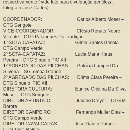
respectivamente,( vide foto para divulgação gentileza
fotografo Jose Carlos)
COORDENADOR: Carlos Alberto Moser –
CTG Serigote
VICE-COORDENADOR: Clésio Renato Nobre
Vicente – CTG Palanques Da Tradição
1º SOTA-CAPATAZ: Gilnei Santos Brisola -
CTG Campo Verde
2º SOTA-CAPATAZ: Lucia Maria Klaus
Pereira – DTG Sinuelo PIO XII
1º AGREGADO DAS PILCHAS: Patrícia Lampert Da
Silveira – SGLomba Grande
2º AGREGADO DAS PILCHAS: Dilma Clara Pereira –
DTG Sinuelo PIO XII
DIRETORA CULTURA: Eunice Cristina Da Silva
Moser - CTG Serigote
DIRETOR ARTISTICO: Juliano Dreyer – CTG M
Borore
DIRETOR CAMPEIRO: Fernando Muller Dias –
CTG Campo Verde
DIRETOR CAVALGADAS: Jose Danilo Palagi –
CTG Terra Nativa