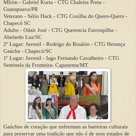
MIrim - Gabriel Kurta - CTG Chaleira Preta -
Guarapuava/PR
Veterano - Sélio Hack - CTG Coxilha do Quero-Quero -
Chapecó SC
Adulto - Odair José - CTG Querencia Farroupilha -
Abelardo Luz/SC
2º Lugar: Juvenil - Rodrigo do Rosário - CTG Herança
Gaúcha - Chapecó/SC
1º Lugar: Juvenil - Iago Fernando Cavalheiro - CTG
Sentinela da Fronteira- Capanema/MT
Gaúchos de coração que enfrentam as barreiras culturais
para preservar uma tradição que não é de seus estados de