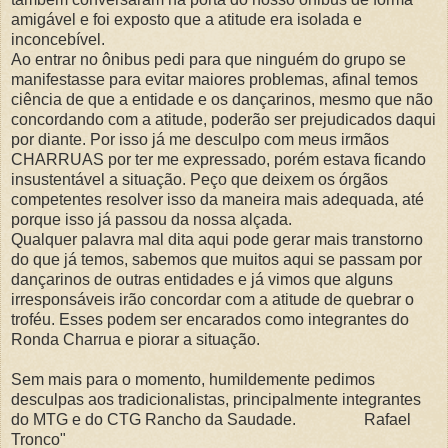
amigável e foi exposto que a atitude era isolada e
inconcebível.
Ao entrar no ônibus pedi para que ninguém do grupo se
manifestasse para evitar maiores problemas, afinal temos
ciência de que a entidade e os dançarinos, mesmo que não
concordando com a atitude, poderão ser prejudicados daqui
por diante. Por isso já me desculpo com meus irmãos
CHARRUAS por ter me expressado, porém estava ficando
insustentável a situação. Peço que deixem os órgãos
competentes resolver isso da maneira mais adequada, até
porque isso já passou da nossa alçada.
Qualquer palavra mal dita aqui pode gerar mais transtorno
do que já temos, sabemos que muitos aqui se passam por
dançarinos de outras entidades e já vimos que alguns
irresponsáveis irão concordar com a atitude de quebrar o
troféu. Esses podem ser encarados como integrantes do
Ronda Charrua e piorar a situação.
Sem mais para o momento, humildemente pedimos
desculpas aos tradicionalistas, principalmente integrantes
do MTG e do CTG Rancho da Saudade. Rafael
Tronco"