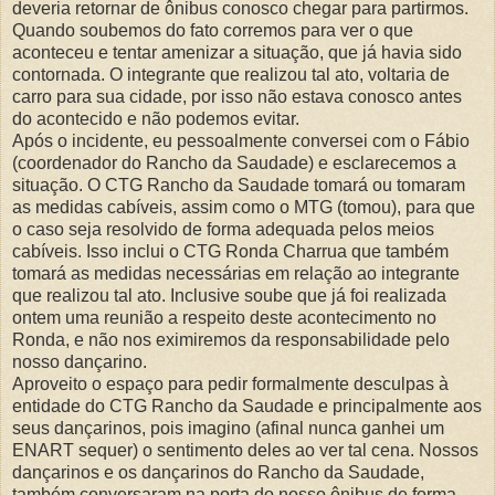
deveria retornar de ônibus conosco chegar para partirmos.
Quando soubemos do fato corremos para ver o que
aconteceu e tentar amenizar a situação, que já havia sido
contornada. O integrante que realizou tal ato, voltaria de
carro para sua cidade, por isso não estava conosco antes
do acontecido e não podemos evitar.
Após o incidente, eu pessoalmente conversei com o Fábio
(coordenador do Rancho da Saudade) e esclarecemos a
situação. O CTG Rancho da Saudade tomará ou tomaram
as medidas cabíveis, assim como o MTG (tomou), para que
o caso seja resolvido de forma adequada pelos meios
cabíveis. Isso inclui o CTG Ronda Charrua que também
tomará as medidas necessárias em relação ao integrante
que realizou tal ato. Inclusive soube que já foi realizada
ontem uma reunião a respeito deste acontecimento no
Ronda, e não nos eximiremos da responsabilidade pelo
nosso dançarino.
Aproveito o espaço para pedir formalmente desculpas à
entidade do CTG Rancho da Saudade e principalmente aos
seus dançarinos, pois imagino (afinal nunca ganhei um
ENART sequer) o sentimento deles ao ver tal cena. Nossos
dançarinos e os dançarinos do Rancho da Saudade,
também conversaram na porta do nosso ônibus de forma