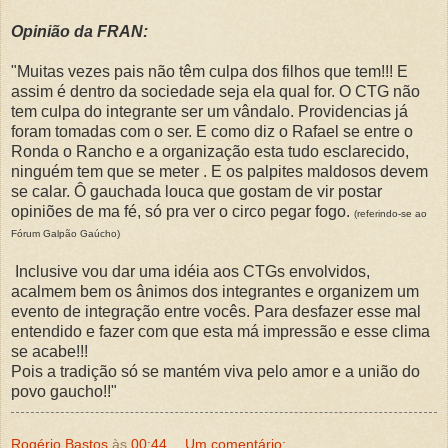
Opinião da FRAN:
"Muitas vezes pais não têm culpa dos filhos que tem!!! E
assim é dentro da sociedade seja ela qual for. O CTG não
tem culpa do integrante ser um vândalo. Providencias já
foram tomadas com o ser. E como diz o Rafael se entre o
Ronda o Rancho e a organização esta tudo esclarecido,
ninguém tem que se meter . E os palpites maldosos devem
se calar. Ô gauchada louca que gostam de vir postar
opiniões de ma fé, só pra ver o circo pegar fogo.
(referindo-se ao
Fórum Galpão Gaúcho)
Inclusive vou dar uma idéia aos CTGs envolvidos,
acalmem bem os ânimos dos integrantes e organizem um
evento de integração entre vocês. Para desfazer esse mal
entendido e fazer com que esta má impressão e esse clima
se acabe!!!
Pois a tradição só se mantém viva pelo amor e a união do
povo gaucho!!"
Rogério Bastos
às
00:44
Um comentário: