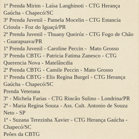
1ª Prenda Mirim - Laísa Langhinoti - CTG Herança
Gaúcha - Chapecó/SC
3ª Prenda Juvenil - Pamela Mocelin - CTG Estancia
Crioula - Foz do Iguaçú/PR
2ª Prenda Juvenil - Thuany Queiróz - CTG Fogo de Chão
- Guarapuava/PR
1ª Prenda Juvenil - Caroline Peccin - Mato Grosso
3ª Prenda CBTG - Patricia Fatima Zanesco - CTG
Querencia Nova - Matelâncdia
2ª Prenda CBTG - Camile Peccin - Mato Grosso
1ª Prenda CBTG - Elis Regina Burgel - CTG Herança
Gaúcha - Chapecó/SC
Prenda Veterana
3º - Michela Farias - CTG Rincão Sulino - Londrina/PR
2ª - Maria Regina Souza - Ass. Cult. Antonio de Souza
Neto - SP
1ª - Suzana Terezinha Xavier - CTG Herança Gaúcha -
Chapecó/SC
Peões da CBTG