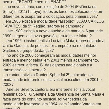
nem do FEGART e nem do ENART?
... no novo milênio, com exceção de 2004 (Estância da
Serra) e 2011(Tiarayú), todos os terceiros colocados foram
diferentes e, ocuparam a colocação, pela primeira vez?
...em 1986 existia a modalidade “assobio”, JOÃO CARLOS
TAVARES, da 5ª Região, sagrou-se campeão?
... até 1989 existia a trova gaucha e de martelo. A partir de
1990 surgem as trovas gavetão, tira-teima e iolarai?
... em 1996 o instrumentista Luciano Maia, representando a
União Gaúcha, de pelotas, foi campeão na modalidade
Gaiteiro de grupo de danças?
... no ano de 2000 começaram as modalidades melhor
entrada e melhor saída, em 2001 melhor acampamento,
2009 estreou a força “B” das danças tradicionais e a
transmissão via internet?
...o cantor nativista Ranieri Sphor foi 2º colocado, na
modalidade interprete solista vocal masculino, em 2001 e
2002?
... Anelise Severo, cantora, era interprete solista vocal
feminina do CTG Sentinela da Querencia de Santa Maria e
fazia parte do conjunto musical, foi vencedora da
modalidade interprete, em 1994, com Janaina Vargas em
segundo?