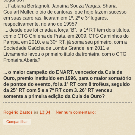
... Fabiana Bertagnoli, Janaina Souza Vargas, Shana
Goulart Muller, o trio de cantoras, que hoje fazem sucesso
em suas carreiras, ficaram em 1º, 2º e 3º lugares,
respectivamente, no ano de 1995?
... desde que foi criada a força “B”, a 1ª RT tem dois títulos,
com o CTG Chilena de Prata, em 2009, CTG Caminhos do
Pampa, em 2010, e a 30ª RT, já soma seu primeiro, com a
Sociedade Gaúcha de Lomba Grande, em 2011 e
Livramento levou o primeiro titulo da fronteira, com o CTG
Fronteira Aberta?
... o maior campeão do ENART, vencedor da Cuia de
Ouro, premio instituído em 1996, para o maior somatório
de pontos do evento, foi a 1ª RT com 8 troféus, seguido
da 25ª RT com 5 e a 7ª RT com 3. 26ª RT venceu
somente a primeira edição da Cuia de Ouro?
Rogério Bastos
às
13:34
Nenhum comentário:
Compartilhar