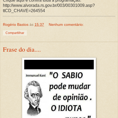
Clique aqui e confira toda a programação:
http://www.alvorada.rs.gov.br/003/00301009.asp?
ttCD_CHAVE=264554
Rogério Bastos
às
15:37
Nenhum comentário:
Compartilhar
Frase do dia....