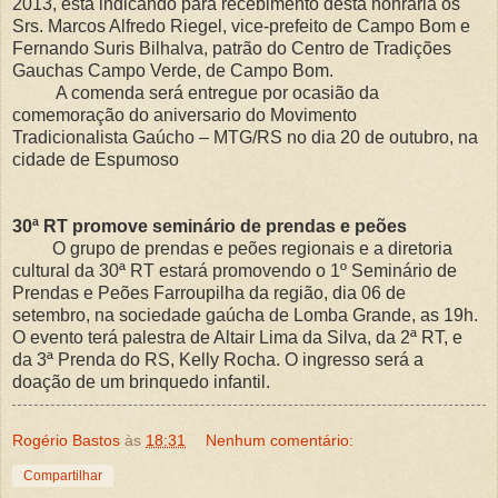
2013, esta indicando para recebimento desta honraria os
Srs. Marcos Alfredo Riegel, vice-prefeito de Campo Bom e
Fernando Suris Bilhalva, patrão do Centro de Tradições
Gauchas Campo Verde, de Campo Bom.
A comenda será entregue por ocasião da
comemoração do aniversario do Movimento
Tradicionalista Gaúcho – MTG/RS no dia 20 de outubro, na
cidade de Espumoso
30ª RT promove seminário de prendas e peões
O grupo de prendas e peões regionais e a diretoria
cultural da 30ª RT estará promovendo o 1º Seminário de
Prendas e Peões Farroupilha da região, dia 06 de
setembro, na sociedade gaúcha de Lomba Grande, as 19h.
O evento terá palestra de Altair Lima da Silva, da 2ª RT, e
da 3ª Prenda do RS, Kelly Rocha. O ingresso será a
doação de um brinquedo infantil.
Rogério Bastos
às
18:31
Nenhum comentário:
Compartilhar