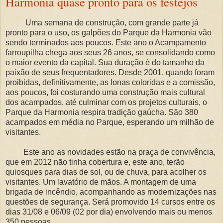
Harmonia quase pronto para os festejos
Uma semana de construção, com grande parte já
pronto para o uso, os galpões do Parque da Harmonia vão
sendo terminados aos poucos. Este ano o Acampamento
farroupilha chega aos seus 26 anos, se consolidando como
o maior evento da capital. Sua duração é do tamanho da
paixão de seus frequentadores. Desde 2001, quando foram
proibidas, definitivamente, as lonas coloridas e a comissão,
aos poucos, foi costurando uma construção mais cultural
dos acampados, até culminar com os projetos culturais, o
Parque da Harmonia respira tradição gaúcha. São 380
acampados em média no Parque, esperando um milhão de
visitantes.
Este ano as novidades estão na praça de convivência,
que em 2012 não tinha cobertura e, este ano, terão
quiosques para dias de sol, ou de chuva, para acolher os
visitantes. Um lavatório de mãos. A montagem de uma
brigada de incêndio, acompanhando as modernizações nas
questões de segurança. Será promovido 14 cursos entre os
dias 31/08 e 06/09 (02 por dia) envolvendo mais ou menos
350 pessoas.