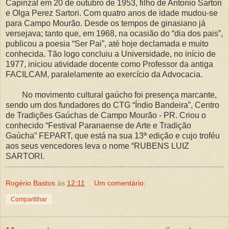
Capinzal em 20 de outubro de 1953, filho de Antonio Sartori
e Olga Perez Sartori. Com quatro anos de idade mudou-se
para Campo Mourão. Desde os tempos de ginasiano já
versejava; tanto que, em 1968, na ocasião do “dia dos pais”,
publicou a poesia “Ser Pai”, até hoje declamada e muito
conhecida. Tão logo concluiu a Universidade, no início de
1977, iniciou atividade docente como Professor da antiga
FACILCAM, paralelamente ao exercício da Advocacia.
No movimento cultural gaúcho foi presença marcante,
sendo um dos fundadores do CTG “Índio Bandeira”, Centro
de Tradições Gaúchas de Campo Mourão - PR. Criou o
conhecido “Festival Paranaense de Arte e Tradição
Gaúcha” FEPART, que está na sua 13ª edição e cujo troféu
aos seus vencedores leva o nome “RUBENS LUIZ
SARTORI.
Rogério Bastos
às
12:11
Um comentário:
Compartilhar