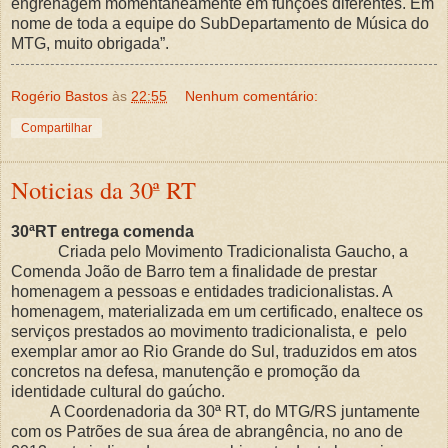
engrenagem momentaneamente em funções diferentes. Em
nome de toda a equipe do SubDepartamento de Música do
MTG, muito obrigada”.
Rogério Bastos
às
22:55
Nenhum comentário:
Compartilhar
Noticias da 30ª RT
30ªRT entrega comenda
Criada pelo Movimento Tradicionalista Gaucho, a
Comenda João de Barro tem a finalidade de prestar
homenagem a pessoas e entidades tradicionalistas. A
homenagem, materializada em um certificado, enaltece os
serviços prestados ao movimento tradicionalista, e pelo
exemplar amor ao Rio Grande do Sul, traduzidos em atos
concretos na defesa, manutenção e promoção da
identidade cultural do gaúcho.
A Coordenadoria da 30ª RT, do MTG/RS juntamente
com os Patrões de sua área de abrangência, no ano de