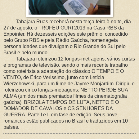
Tabajara Ruas receberá nesta terça-feira à noite, dia
27 de agosto, o TROFÉU GURI 2013 na Casa RBS da
Expointer. Há dezesseis edições este prêmio, concedido
pelo Grupo RBS e pela Rádio Gaúcha, homenageia
personalidades que divulgam o Rio Grande do Sul pelo
Brasil e pelo mundo.
Tabajara roteirizou 12 longas-metragens, vários curtas
e programas de televisão, sendo o mais recente trabalho
como roteirista a adaptação do clássico O TEMPO E O
VENTO, de Érico Verissimo, junto com Letícia
Wierzchowski, para um filme de Jayme Monjardim. Dirigiu e
roteirizou cinco longas-metragens: NETTO PERDE SUA
ALMA (um dos mais premiados filmes da cinematografia
gaúcha), BRIZOLA TEMPOS DE LUTA, NETTO E O
DOMADOR DE CAVALOS e OS SENHORES DA
GUERRA, Parte I e II em fase de edição. Seus nove
romances estão publicados no Brasil e traduzidos em 10
países.