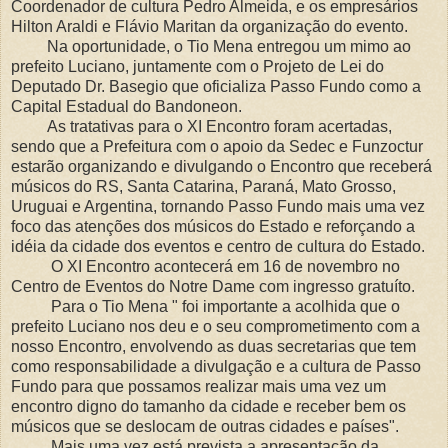
Coordenador de cultura Pedro Almeida, e os empresários
Hilton Araldi e Flávio Maritan da organização do evento.
Na oportunidade, o Tio Mena entregou um mimo ao
prefeito Luciano, juntamente com o Projeto de Lei do
Deputado Dr. Basegio que oficializa Passo Fundo como a
Capital Estadual do Bandoneon.
As tratativas para o XI Encontro foram acertadas,
sendo que a Prefeitura com o apoio da Sedec e Funzoctur
estarão organizando e divulgando o Encontro que receberá
músicos do RS, Santa Catarina, Paraná, Mato Grosso,
Uruguai e Argentina, tornando Passo Fundo mais uma vez
foco das atenções dos músicos do Estado e reforçando a
idéia da cidade dos eventos e centro de cultura do Estado.
O XI Encontro acontecerá em 16 de novembro no
Centro de Eventos do Notre Dame com ingresso gratuíto.
Para o Tio Mena " foi importante a acolhida que o
prefeito Luciano nos deu e o seu comprometimento com a
nosso Encontro, envolvendo as duas secretarias que tem
como responsabilidade a divulgação e a cultura de Passo
Fundo para que possamos realizar mais uma vez um
encontro digno do tamanho da cidade e receber bem os
músicos que se deslocam de outras cidades e países".
Mais uma vez está prevista a apresentação da