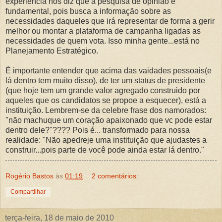
experiencia nos diz que a pesquisa de opinião é
fundamental, pois busca a informação sobre as
necessidades daqueles que irá representar de forma a gerir
melhor ou montar a plataforma de campanha ligadas as
necessidades de quem vota. Isso minha gente...está no
Planejamento Estratégico.
É importante entender que acima das vaidades pessoais(e
lá dentro tem muito disso), de ter um status de presidente
(que hoje tem um grande valor agregado construido por
aqueles que os candidatos se propoe a esquecer), está a
instituição. Lembrem-se da celebre frase dos namorados:
"não machuque um coração apaixonado que vc pode estar
dentro dele?"???? Pois é... transformado para nossa
realidade: "Não apedreje uma instituição que ajudastes a
construir...pois parte de você pode ainda estar lá dentro."
Rogério Bastos
às
01:19
2 comentários:
Compartilhar
terça-feira, 18 de maio de 2010