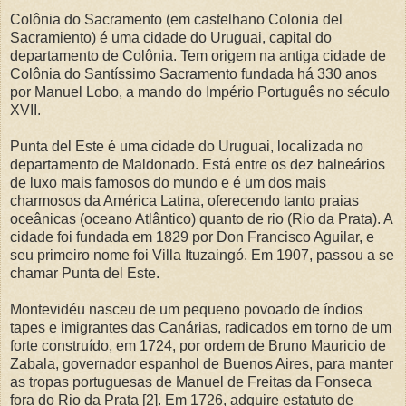
Colônia do Sacramento (em castelhano Colonia del
Sacramiento) é uma cidade do Uruguai, capital do
departamento de Colônia. Tem origem na antiga cidade de
Colônia do Santíssimo Sacramento fundada há 330 anos
por Manuel Lobo, a mando do Império Português no século
XVII.
Punta del Este é uma cidade do Uruguai, localizada no
departamento de Maldonado. Está entre os dez balneários
de luxo mais famosos do mundo e é um dos mais
charmosos da América Latina, oferecendo tanto praias
oceânicas (oceano Atlântico) quanto de rio (Rio da Prata). A
cidade foi fundada em 1829 por Don Francisco Aguilar, e
seu primeiro nome foi Villa Ituzaingó. Em 1907, passou a se
chamar Punta del Este.
Montevidéu nasceu de um pequeno povoado de índios
tapes e imigrantes das Canárias, radicados em torno de um
forte construído, em 1724, por ordem de Bruno Mauricio de
Zabala, governador espanhol de Buenos Aires, para manter
as tropas portuguesas de Manuel de Freitas da Fonseca
fora do Rio da Prata [2]. Em 1726, adquire estatuto de