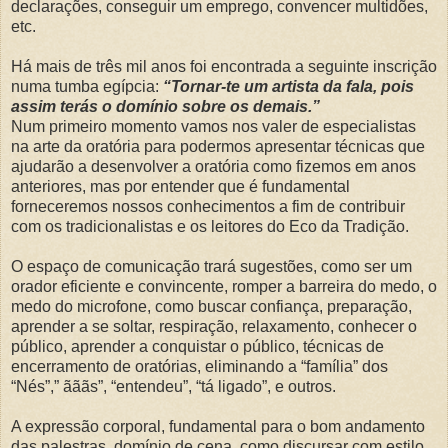
declarações, conseguir um emprego, convencer multidões,
etc.
Há mais de três mil anos foi encontrada a seguinte inscrição
numa tumba egípcia:
“Tornar-te um artista da fala, pois
assim terás o domínio sobre os demais.”
Num primeiro momento vamos nos valer de especialistas
na arte da oratória para podermos apresentar técnicas que
ajudarão a desenvolver a oratória como fizemos em anos
anteriores, mas por entender que é fundamental
forneceremos nossos conhecimentos a fim de contribuir
com os tradicionalistas e os leitores do Eco da Tradição.
O espaço de comunicação trará sugestões, como ser um
orador eficiente e convincente, romper a barreira do medo, o
medo do microfone, como buscar confiança, preparação,
aprender a se soltar, respiração, relaxamento, conhecer o
público, aprender a conquistar o público, técnicas de
encerramento de oratórias, eliminando a “família” dos
“Nés”,” ãããs”, “entendeu”, “tá ligado”, e outros.
A expressão corporal, fundamental para o bom andamento
das palestras, domínio de cena, como discursar com estilo,