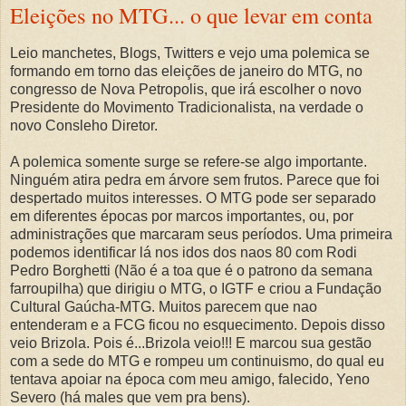
Eleições no MTG... o que levar em conta
Leio manchetes, Blogs, Twitters e vejo uma polemica se
formando em torno das eleições de janeiro do MTG, no
congresso de Nova Petropolis, que irá escolher o novo
Presidente do Movimento Tradicionalista, na verdade o
novo Consleho Diretor.
A polemica somente surge se refere-se algo importante.
Ninguém atira pedra em árvore sem frutos. Parece que foi
despertado muitos interesses. O MTG pode ser separado
em diferentes épocas por marcos importantes, ou, por
administrações que marcaram seus períodos. Uma primeira
podemos identificar lá nos idos dos naos 80 com Rodi
Pedro Borghetti (Não é a toa que é o patrono da semana
farroupilha) que dirigiu o MTG, o IGTF e criou a Fundação
Cultural Gaúcha-MTG. Muitos parecem que nao
entenderam e a FCG ficou no esquecimento. Depois disso
veio Brizola. Pois é...Brizola veio!!! E marcou sua gestão
com a sede do MTG e rompeu um continuismo, do qual eu
tentava apoiar na época com meu amigo, falecido, Yeno
Severo (há males que vem pra bens).