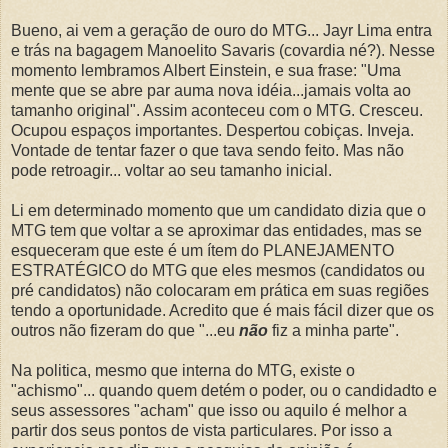
Bueno, ai vem a geração de ouro do MTG... Jayr Lima entra
e trás na bagagem Manoelito Savaris (covardia né?). Nesse
momento lembramos Albert Einstein, e sua frase: "Uma
mente que se abre par auma nova idéia...jamais volta ao
tamanho original". Assim aconteceu com o MTG. Cresceu.
Ocupou espaços importantes. Despertou cobiças. Inveja.
Vontade de tentar fazer o que tava sendo feito. Mas não
pode retroagir... voltar ao seu tamanho inicial.
Li em determinado momento que um candidato dizia que o
MTG tem que voltar a se aproximar das entidades, mas se
esqueceram que este é um ítem do PLANEJAMENTO
ESTRATÉGICO do MTG que eles mesmos (candidatos ou
pré candidatos) não colocaram em prática em suas regiões
tendo a oportunidade. Acredito que é mais fácil dizer que os
outros não fizeram do que "...eu
não
fiz a minha parte".
Na politica, mesmo que interna do MTG, existe o
"achismo"... quando quem detém o poder, ou o candidadto e
seus assessores "acham" que isso ou aquilo é melhor a
partir dos seus pontos de vista particulares. Por isso a