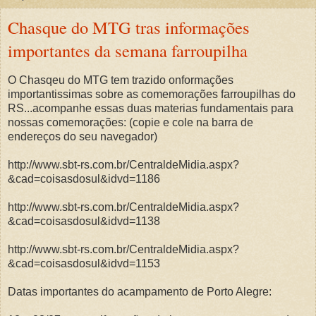
Chasque do MTG tras informações
importantes da semana farroupilha
O Chasqeu do MTG tem trazido onformações
importantissimas sobre as comemorações farroupilhas do
RS...acompanhe essas duas materias fundamentais para
nossas comemorações: (copie e cole na barra de
endereços do seu navegador)
http://www.sbt-rs.com.br/CentraldeMidia.aspx?
&cad=coisasdosul&idvd=1186
http://www.sbt-rs.com.br/CentraldeMidia.aspx?
&cad=coisasdosul&idvd=1138
http://www.sbt-rs.com.br/CentraldeMidia.aspx?
&cad=coisasdosul&idvd=1153
Datas importantes do acampamento de Porto Alegre: