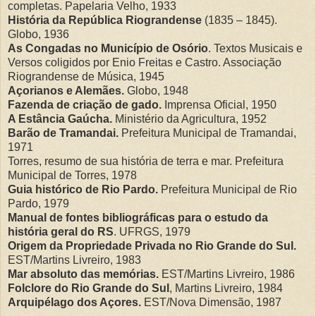
completas. Papelaria Velho, 1933
História da República Riograndense
(1835 – 1845).
Globo, 1936
As Congadas no Município de Osório
. Textos Musicais e
Versos coligidos por Enio Freitas e Castro. Associação
Riograndense de Música, 1945
Açorianos e Alemães.
Globo, 1948
Fazenda de criação de gado.
Imprensa Oficial, 1950
A Estância Gaúcha.
Ministério da Agricultura, 1952
Barão de Tramandai.
Prefeitura Municipal de Tramandai,
1971
Torres, resumo de sua história de terra e mar. Prefeitura
Municipal de Torres, 1978
Guia histórico de Rio Pardo.
Prefeitura Municipal de Rio
Pardo, 1979
Manual de fontes bibliográficas para o estudo da
história geral do RS
. UFRGS, 1979
Origem da Propriedade Privada no Rio Grande do Sul.
EST/Martins Livreiro, 1983
Mar absoluto das memórias.
EST/Martins Livreiro, 1986
Folclore do Rio Grande do Sul
, Martins Livreiro, 1984
Arquipélago dos Açores.
EST/Nova Dimensão, 1987