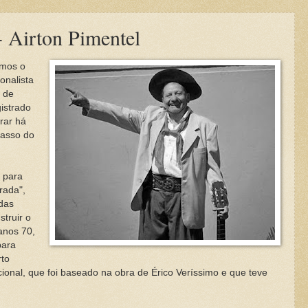
- Airton Pimentel
mos o
onalista
 de
gistrado
rar há
Passo do
 para
rada",
 das
truir o
anos 70,
para
rto
ional, que foi baseado na obra de Érico Veríssimo e que teve