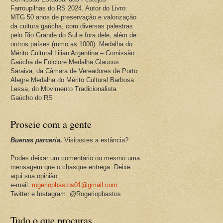
Farroupilhas do RS 2024. Autor do Livro:
MTG 50 anos de preservação e valorização
da cultura gaúcha, com diversas palestras
pelo Rio Grande do Sul e fora dele, além de
outros países (rumo as 1000). Medalha do
Mérito Cultural Lilian Argentina – Comissão
Gaúcha de Folclore Medalha Glaucus
Saraiva, da Câmara de Vereadores de Porto
Alegre Medalha do Mérito Cultural Barbosa
Lessa, do Movimento Tradicionalista
Gaúcho do RS
Proseie com a gente
Buenas parceria.
Visitastes a estância?
Podes deixar um comentário ou mesmo uma
mensagem que o chasque entrega. Deixe
aqui sua opinião:
e-mail:
rogeriopbastos01@gmail.com
Twitter e Instagram: @Rogeriopbastos
Tudo o que procuras