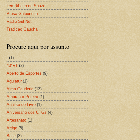
Leo Ribeiro de Souza
Prosa Galponeira
Radio Sul Net
Tradicao Gaucha
Procure aqui por assunto
.
(1)
40ªRT
(2)
Aberto de Esportes
(9)
Aguiatur
(1)
Alma Gauderia
(13)
Amaranto Pereira
(1)
Análise do Livro
(1)
Aniversario dos CTGs
(4)
Artesanato
(1)
Artigo
(8)
Baile
(3)