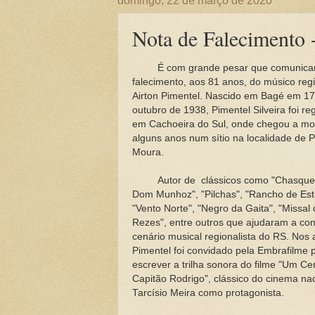
domingo, 22 de março de 2020
Nota de Falecimento 
É com grande pesar que comunica
falecimento, aos 81 anos, do músico regi
Airton Pimentel. Nascido em Bagé em 17
outubro de 1938, Pimentel Silveira foi re
em Cachoeira do Sul, onde chegou a mo
alguns anos num sítio na localidade de 
Moura.
Autor de clássicos como "Chasque
Dom Munhoz", "Pilchas", "Rancho de Est
"Vento Norte", "Negro da Gaita", "Missal
Rezes", entre outros que ajudaram a cons
cenário musical regionalista do RS. Nos 
Pimentel foi convidado pela Embrafilme 
escrever a trilha sonora do filme "Um Ce
Capitão Rodrigo", clássico do cinema nac
Tarcísio Meira como protagonista.