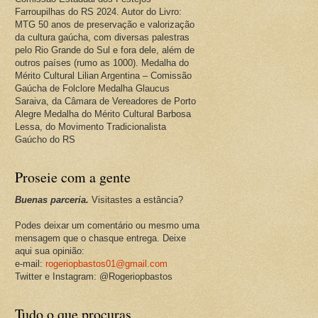
Farroupilhas do RS 2024. Autor do Livro:
MTG 50 anos de preservação e valorização
da cultura gaúcha, com diversas palestras
pelo Rio Grande do Sul e fora dele, além de
outros países (rumo as 1000). Medalha do
Mérito Cultural Lilian Argentina – Comissão
Gaúcha de Folclore Medalha Glaucus
Saraiva, da Câmara de Vereadores de Porto
Alegre Medalha do Mérito Cultural Barbosa
Lessa, do Movimento Tradicionalista
Gaúcho do RS
Proseie com a gente
Buenas parceria.
Visitastes a estância?
Podes deixar um comentário ou mesmo uma
mensagem que o chasque entrega. Deixe
aqui sua opinião:
e-mail:
rogeriopbastos01@gmail.com
Twitter e Instagram: @Rogeriopbastos
Tudo o que procuras