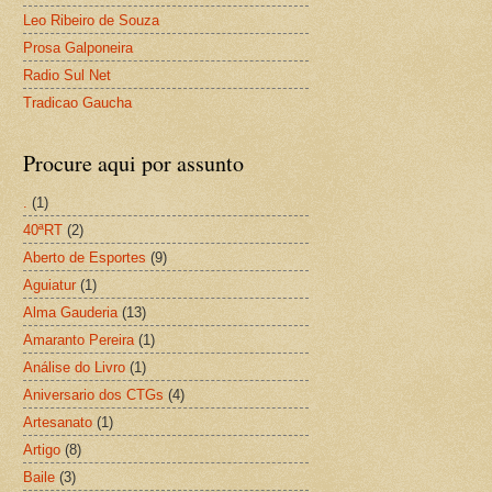
Leo Ribeiro de Souza
Prosa Galponeira
Radio Sul Net
Tradicao Gaucha
Procure aqui por assunto
.
(1)
40ªRT
(2)
Aberto de Esportes
(9)
Aguiatur
(1)
Alma Gauderia
(13)
Amaranto Pereira
(1)
Análise do Livro
(1)
Aniversario dos CTGs
(4)
Artesanato
(1)
Artigo
(8)
Baile
(3)