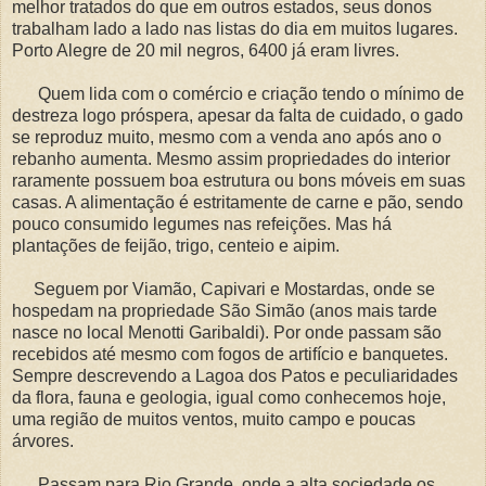
melhor tratados do que em outros estados, seus donos
trabalham lado a lado nas listas do dia em muitos lugares.
Porto Alegre de 20 mil negros, 6400 já eram livres.
Quem lida com o comércio e criação tendo o mínimo de
destreza logo próspera, apesar da falta de cuidado, o gado
se reproduz muito, mesmo com a venda ano após ano o
rebanho aumenta. Mesmo assim propriedades do interior
raramente possuem boa estrutura ou bons móveis em suas
casas. A alimentação é estritamente de carne e pão, sendo
pouco consumido legumes nas refeições. Mas há
plantações de feijão, trigo, centeio e aipim.
Seguem por Viamão, Capivari e Mostardas, onde se
hospedam na propriedade São Simão (anos mais tarde
nasce no local Menotti Garibaldi). Por onde passam são
recebidos até mesmo com fogos de artifício e banquetes.
Sempre descrevendo a Lagoa dos Patos e peculiaridades
da flora, fauna e geologia, igual como conhecemos hoje,
uma região de muitos ventos, muito campo e poucas
árvores.
Passam para Rio Grande, onde a alta sociedade os