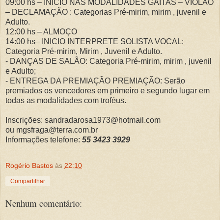
09:00 hs – INICIO NAS MODALIDADES GAITAS – VIOLÃO
– DECLAMAÇÃO : Categorias Pré-mirim, mirim , juvenil e
Adulto.
12:00 hs – ALMOÇO
14:00 hs– INICIO INTERPRETE SOLISTA VOCAL:
Categoria Pré-mirim, Mirim , Juvenil e Adulto.
- DANÇAS DE SALÃO: Categoria Pré-mirim, mirim , juvenil
e Adulto;
- ENTREGA DA PREMIAÇÃO PREMIAÇÃO: Serão
premiados os vencedores em primeiro e segundo lugar em
todas as modalidades com troféus.
Inscrições:
sandradarosa1973@hotmail.com
ou
mgsfraga@terra.com.br
Informações telefone:
55 3423 3929
Rogério Bastos
às
22:10
Compartilhar
Nenhum comentário: