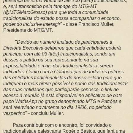
presença de forma virtual de até 100 (cem) tradicionalistas,
e, será transmitido pela fanpage do MTG-MT
(@MTGMatoGrosso) para que toda a comunidade
tradicionalista do estado possa acompanhar o encontro,
podendo inclusive interagir
" - disse Francisco Muller,
Presidente do MTG/MT.
"
Devido ao número limitado de participantes a
Diretoria Executiva deliberou que cada entidade poderá
participar com até 03 (três) tradicionalistas, sendo um
desses o patrão ou seu representante na sua
impossibilidade e mais dois tradicionalistas a serem
indicados. Conto com a Colaboração de todos os patrões
das entidades tradicionalistas do nosso estado para que
indiquem o mais breve possível o nome dos tradicionalistas
das suas entidades que participarão conosco, o link de
acesso à reunião já está disponível no aplicativo de bate
papo WathsApp no grupo denominado MTG e Patrões e
será reenviado novamente no dia 19/06, no período
vespertino
" - concluiu Muller.
Para contribuir com o encontro, foi convidado o
tradicionalista e palestrante Rogério Bastos, que fará uma