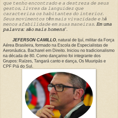
𝚚𝚞𝚎 𝚝𝚎𝚗𝚑𝚘 𝚎𝚗𝚌𝚘𝚗𝚝𝚛𝚊𝚍𝚘 𝚎 𝚊 𝚍𝚎𝚜𝚝𝚛𝚎𝚣𝚊 𝚍𝚎 𝚜𝚎𝚞𝚜
𝚐𝚎𝚜𝚝𝚘𝚜, 𝚕𝚒𝚟𝚛𝚎𝚜 𝚍𝚊 𝚕𝚊𝚗𝚐𝚞𝚒𝚍𝚎𝚣 𝚚𝚞𝚎
𝚌𝚊𝚛𝚊𝚌𝚝𝚎𝚛𝚒𝚣𝚊 𝚘𝚜 𝚑𝚊𝚋𝚒𝚝𝚊𝚗𝚝𝚎𝚜 𝚍𝚘 𝚒𝚗𝚝𝚎𝚛𝚒𝚘𝚛.
𝚂𝚎𝚞𝚜 𝚖𝚘𝚟𝚒𝚖𝚎𝚗𝚝𝚘𝚜 𝚝ê𝚖 𝚖𝚊𝚒𝚜 𝚟𝚒𝚟𝚊𝚌𝚒𝚍𝚊𝚍𝚎 𝚎 𝚑á
𝚖𝚎𝚗𝚘𝚜 𝚊𝚏𝚊𝚋𝚒𝚕𝚒𝚍𝚊𝚍𝚎 𝚎𝚖 𝚜𝚞𝚊𝚜 𝚖𝚊𝚗𝚎𝚒𝚛𝚊𝚜.
𝙴𝚖 𝚞𝚖𝚊
𝚙𝚊𝚕𝚊𝚟𝚛𝚊: 𝚜ã𝚘 𝚖𝚊𝚒𝚜 𝚑𝚘𝚖𝚎𝚗𝚜
".
JEFERSON CAMILLO
, natural de Ijuí, militar da Força
Aérea Brasileira, formado na Escola de Especialistas de
Aeronáutica. Bacharel em Direito. Iniciou no tradicionalismo
na década de 80. C
omo dançarino foi integrante dos
Grupos: Raízes, Tangará canto e dança, Os Muuripás e
CPF Piá do Sul.