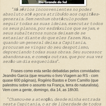
"
𝙷á 𝚜é𝚛𝚒𝚘𝚜 𝚒𝚗𝚌𝚘𝚗𝚟𝚎𝚗𝚒𝚎𝚗𝚝𝚎𝚜 𝚗𝚘 𝚙𝚘𝚍𝚎𝚛
𝚊𝚋𝚜𝚘𝚕𝚞𝚝𝚘 𝚊𝚝é 𝚊𝚐𝚘𝚛𝚊 𝚊𝚝𝚛𝚒𝚋𝚞í𝚍𝚘 𝚊𝚘𝚜 𝚌𝚊𝚙𝚒𝚝ã𝚎𝚜-
𝚐𝚎𝚗𝚎𝚛𝚊𝚒𝚜. 𝚂𝚎𝚖 𝚗𝚎𝚗𝚑𝚞𝚖 𝚘𝚋𝚜𝚝á𝚌𝚞𝚕𝚘 𝚙𝚘𝚍𝚎𝚖
𝚜𝚎𝚐𝚞𝚒𝚛 𝚝𝚘𝚍𝚊𝚜 𝚊𝚜 𝚜𝚞𝚊𝚜 𝚒𝚍𝚎𝚒𝚊𝚜, 𝚎𝚡𝚎𝚌𝚞𝚝𝚊𝚛 𝚝𝚘𝚍𝚘𝚜
𝚘𝚜 𝚜𝚎𝚞𝚜 𝚙𝚕𝚊𝚗𝚘𝚜, 𝚙𝚘𝚛 𝚎𝚜𝚍𝚛ú𝚡𝚞𝚕𝚘𝚜 𝚚𝚞𝚎 𝚜𝚎𝚓𝚊𝚖, 𝚎
𝚜𝚎𝚞𝚜 𝚜𝚞𝚋𝚊𝚕𝚝𝚎𝚛𝚗𝚘𝚜 𝚗𝚞𝚗𝚌𝚊 𝚍𝚎𝚒𝚡𝚊𝚖 𝚍𝚎 𝚜𝚎
𝚎𝚡𝚝𝚊𝚜𝚒𝚊𝚛 𝚍𝚒𝚊𝚗𝚝𝚎 𝚍𝚘 𝚚𝚞𝚎 𝚎𝚕𝚎𝚜 𝚏𝚊𝚣𝚎𝚖. 𝙼𝚊𝚜,
𝚚𝚞𝚊𝚗𝚍𝚘 𝚞𝚖 𝚐𝚎𝚗𝚎𝚛𝚊𝚕 𝚍𝚎𝚒𝚡𝚊 𝚊 𝙲𝚊𝚙𝚒𝚝𝚊𝚗𝚒𝚊,
𝚙𝚛𝚘𝚌𝚞𝚛𝚊𝚖 𝚜𝚎 𝚟𝚒𝚗𝚐𝚊𝚛 𝚍𝚘 𝚜𝚎𝚞 𝚍𝚎𝚜𝚙𝚘𝚝𝚒𝚜𝚖𝚘,
𝚍𝚎𝚙𝚛𝚎𝚌𝚒𝚊𝚗𝚍𝚘 𝚝𝚘𝚍𝚊𝚜 𝚜𝚞𝚊𝚜 𝚘𝚋𝚛𝚊𝚜. 𝚂𝚎𝚞 𝚜𝚞𝚌𝚎𝚜𝚜𝚘𝚛
𝚊𝚋𝚊𝚗𝚍𝚘𝚗𝚊-𝚊𝚜, 𝚎 𝚌𝚘𝚖𝚎ç𝚊 𝚘𝚞𝚝𝚛𝚊𝚜, 𝚚𝚞𝚎 𝚙𝚘𝚛 𝚜𝚞𝚊 𝚟𝚎𝚣
𝚜𝚎𝚛ã𝚘 𝚞𝚖 𝚍𝚒𝚊 𝚎𝚜𝚚𝚞𝚎𝚌𝚒𝚍𝚊𝚜
".
Frases como esta serão debatidas pelos convidados:
Jeandro Garcia (que resumiu o livro Viagem ao RS - com
quase 600 páginas), Rogério Bastos e Dom Camillo (que
palestrou sobre o assunto na França, terra do naturalista).
Vem com a gente, domingo, dia 14, as 18h30.
"
𝙲𝚑𝚊𝚖𝚘𝚞-𝚖𝚎 𝚊 𝚊𝚝𝚎𝚗çã𝚘, 𝚍𝚎𝚜𝚍𝚎 𝚖𝚒𝚗𝚑𝚊 𝚎𝚗𝚝𝚛𝚊𝚍𝚊
𝚗𝚎𝚜𝚝𝚊 𝙲𝚊𝚙𝚒𝚝𝚊𝚗𝚒𝚊, 𝚘 𝚊𝚛 𝚍𝚎 𝚕𝚒𝚋𝚎𝚛𝚍𝚊𝚍𝚎 𝚍𝚎 𝚝𝚘𝚍𝚘𝚜