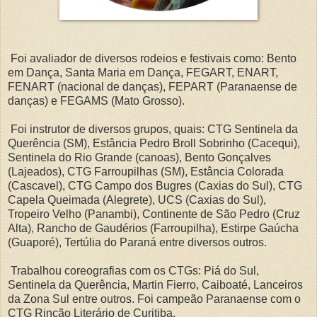
Foi avaliador de diversos rodeios e festivais como: Bento
em Dança, Santa Maria em Dança, FEGART, ENART,
FENART (nacional de danças), FEPART (Paranaense de
danças) e FEGAMS (Mato Grosso).
Foi instrutor de diversos grupos, quais: CTG Sentinela da
Querência (SM), Estância Pedro Broll Sobrinho (Cacequi),
Sentinela do Rio Grande (canoas), Bento Gonçalves
(Lajeados), CTG Farroupilhas (SM), Estância Colorada
(Cascavel), CTG Campo dos Bugres (Caxias do Sul), CTG
Capela Queimada (Alegrete), UCS (Caxias do Sul),
Tropeiro Velho (Panambi), Continente de São Pedro (Cruz
Alta), Rancho de Gaudérios (Farroupilha), Estirpe Gaúcha
(Guaporé), Tertúlia do Paraná entre diversos outros.
Trabalhou coreografias com os CTGs: Piá do Sul,
Sentinela da Querência, Martin Fierro, Caiboaté, Lanceiros
da Zona Sul entre outros. Foi campeão Paranaense com o
CTG Rincão Literário de Curitiba.