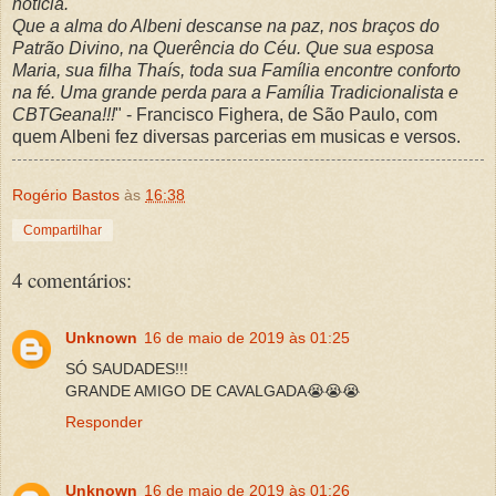
notícia.
Que a alma do Albeni descanse na paz, nos braços do
Patrão Divino, na Querência do Céu. Que sua esposa
Maria, sua filha Thaís, toda sua Família encontre conforto
na fé. Uma grande perda para a Família Tradicionalista e
CBTGeana!!!
" - Francisco Fighera, de São Paulo, com
quem Albeni fez diversas parcerias em musicas e versos.
Rogério Bastos
às
16:38
Compartilhar
4 comentários:
Unknown
16 de maio de 2019 às 01:25
SÓ SAUDADES!!!
GRANDE AMIGO DE CAVALGADA😭😭😭
Responder
Unknown
16 de maio de 2019 às 01:26