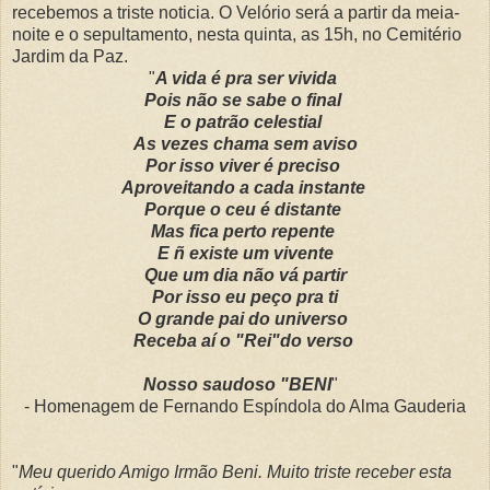
recebemos a triste noticia. O Velório será a partir da meia-
noite e o sepultamento, nesta quinta, as 15h, no Cemitério
Jardim da Paz.
"
A vida é pra ser vivida
Pois não se sabe o final
E o patrão celestial
As vezes chama sem aviso
Por isso viver é preciso
Aproveitando a cada instante
Porque o ceu é distante
Mas fica perto repente
E ñ existe um vivente
Que um dia não vá partir
Por isso eu peço pra ti
O grande pai do universo
Receba aí o "Rei"do verso
Nosso saudoso "BENI
"
- Homenagem de Fernando Espíndola do Alma Gauderia
"
Meu querido Amigo Irmão Beni. Muito triste receber esta