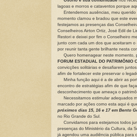
Osório e sua comunidade
nos rece
lagoas e morros e cataventos porque aqu
Entendemos ausências, meu querido C
momento clamou e bradou que este even
festejamos as presenças das Conselheira
Conselheiros Airton Ortiz, José Edil de L
Restori e deixei por fim o Conselheiro m
junto com cada um dos que aceitaram o 
por reunir tanta gente brilhante nesta c
Quero homenagear neste momento, ped
FORUM ESTADUAL DO PATRIMÔNIO 
convicções solitárias e desafiarem junt
afim de fortalecer este preservar o leg
Minha função aqui é a de abrir as por
encontro de estratégias afim de que faç
desconhecimento que ameaça o patrimôni
Necessitamos estimular adequados mec
marcado por ações como esta aqui é q
próximos dias 15, 16 e 17 em Bento 
no Rio Grande do Sul.
Convidamos para estejamos todos junto
presenças do Ministério da Cultura, da S
já agendou uma audiência pública para o