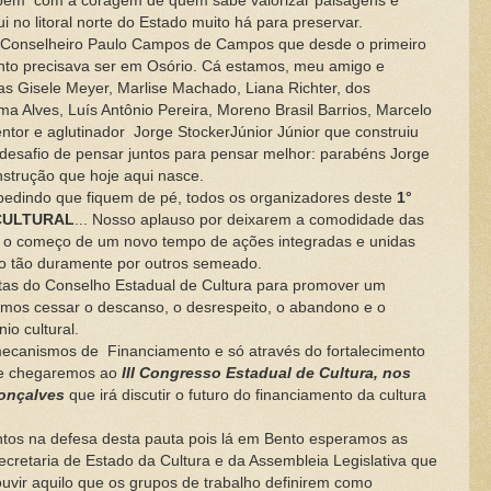
bem com a coragem de quem sabe valorizar paisagens e
i no litoral norte do Estado muito há para preservar.
onselheiro Paulo Campos de Campos que desde o primeiro
to precisava ser em Osório. Cá estamos, meu amigo e
s Gisele Meyer, Marlise Machado, Liana Richter, dos
ima Alves, Luís Antônio Pereira, Moreno Brasil Barrios, Marcelo
entor e aglutinador Jorge StockerJúnior Júnior que construiu
desafio de pensar juntos para pensar melhor: parabéns Jorge
onstrução que hoje aqui nasce.
indo que fiquem de pé, todos os organizadores deste
1°
CULTURAL
... Nosso aplauso por deixarem a comodidade das
os o começo de um novo tempo de ações integradas e unidas
ado tão duramente por outros semeado.
tas do Conselho Estadual de Cultura para promover um
amos cessar o descanso, o desrespeito, o abandono e o
o cultural.
anismos de Financiamento e só através do fortalecimento
ue chegaremos ao
III Congresso Estadual de Cultura, nos
Gonçalves
que irá discutir o futuro do financiamento da cultura
s na defesa desta pauta pois lá em Bento esperamos as
ecretaria de Estado da Cultura e da Assembleia Legislativa que
uvir aquilo que os grupos de trabalho definirem como