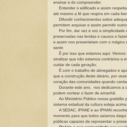
ensinar e do compreender.
Entender o edificado e assim respeitar 
até mesmo a fé que respira em cada b
Difundir conhecimentos sobre adequada
permitem arquivar e assim permitir outr
Por fim, dar vez e voz a simplicidade 
preservadas nas lendas e causos e fazer
e assim nos presenteiam com o mágico de
sentir.
É por isso que estamos aqui. Viemos t
sinalizar que não estamos contrários a 
cuidar de cada geração;
É com o trabalho de abnegados e apai
que a construção deste ideário, por veze
coração das comunidades quando cantamo
Durante este ano, nos dedicamos a ouvi
podem nortear o fazer de amanhã.
Ao Ministério Público nossa gratidão p
sistema estadual da cultura esteja aci
A SEDAC, IPHAE e ao IPHAN reconhecem
momento para que todos saíamos daqui gr
públicas capazes de representar o prese