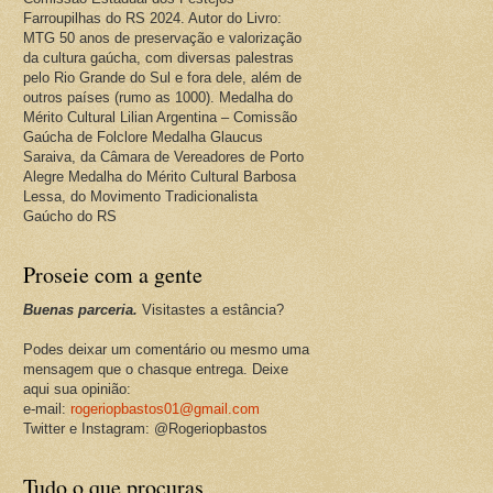
Farroupilhas do RS 2024. Autor do Livro:
MTG 50 anos de preservação e valorização
da cultura gaúcha, com diversas palestras
pelo Rio Grande do Sul e fora dele, além de
outros países (rumo as 1000). Medalha do
Mérito Cultural Lilian Argentina – Comissão
Gaúcha de Folclore Medalha Glaucus
Saraiva, da Câmara de Vereadores de Porto
Alegre Medalha do Mérito Cultural Barbosa
Lessa, do Movimento Tradicionalista
Gaúcho do RS
Proseie com a gente
Buenas parceria.
Visitastes a estância?
Podes deixar um comentário ou mesmo uma
mensagem que o chasque entrega. Deixe
aqui sua opinião:
e-mail:
rogeriopbastos01@gmail.com
Twitter e Instagram: @Rogeriopbastos
Tudo o que procuras