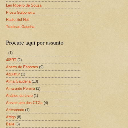
Leo Ribeiro de Souza
Prosa Galponeira
Radio Sul Net
Tradicao Gaucha
Procure aqui por assunto
.
(1)
40ªRT
(2)
Aberto de Esportes
(9)
Aguiatur
(1)
Alma Gauderia
(13)
Amaranto Pereira
(1)
Análise do Livro
(1)
Aniversario dos CTGs
(4)
Artesanato
(1)
Artigo
(8)
Baile
(3)