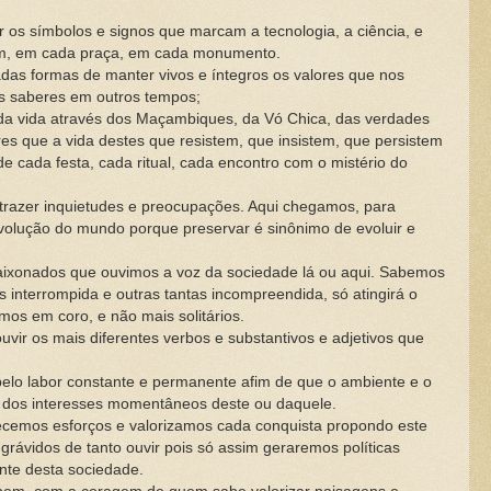
os símbolos e signos que marcam a tecnologia, a ciência, e
em, em cada praça, em cada monumento.
s formas de manter vivos e íntegros os valores que nos
os saberes em outros tempos;
da vida através dos Maçambiques, da Vó Chica, das verdades
es que a vida destes que resistem, que insistem, que persistem
 cada festa, cada ritual, cada encontro com o mistério do
razer inquietudes e preocupações. Aqui chegamos, para
evolução do mundo porque preservar é sinônimo de evoluir e
xonados que ouvimos a voz da sociedade lá ou aqui. Sabemos
s interrompida e outras tantas incompreendida, só atingirá o
s em coro, e não mais solitários.
r os mais diferentes verbos e substantivos e adjetivos que
elo labor constante e permanente afim de que o ambiente e o
ma dos interesses momentâneos deste ou daquele.
os esforços e valorizamos cada conquista propondo este
ávidos de tanto ouvir pois só assim geraremos políticas
nte desta sociedade.