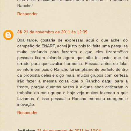
Rancho!
Responder
Jã
21 de novembro de 2011 às 12:39
Boa tarde, gostaria de expressar aqui o que achei do
campeão do ENART, achei justo pois foi feita uma pesquisa
muito profunda para fazerem o que eles fizeram!!!as
pessoas ficam falando agora que não foi justo, que foi
errado para que avaliar harmonia. Pessoal antes de falar
se informem pois o Rancho foi simplismente perfeito dentro
da proposta deles e digo mais, muitos grupos com certeza
irão fazer a mesma coisa que o Rancho daqui para a
frente, porque quantas vezes à alguns anos criticaram o
trabalho do meu grupo e hoje vejo muitos fazendo o que
faziamos. é isso pessoal o Rancho mereceu coragem e
inovação.
Responder
Anônimo
21 de novembro de 2011 às 13:04