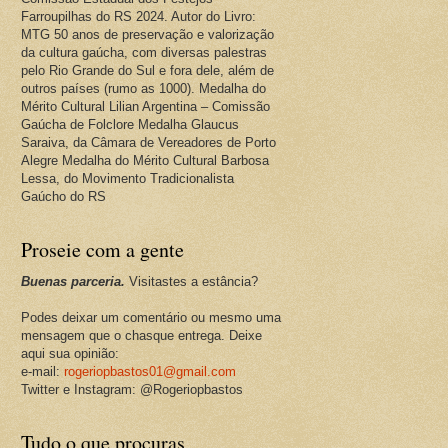
Farroupilhas do RS 2024. Autor do Livro:
MTG 50 anos de preservação e valorização
da cultura gaúcha, com diversas palestras
pelo Rio Grande do Sul e fora dele, além de
outros países (rumo as 1000). Medalha do
Mérito Cultural Lilian Argentina – Comissão
Gaúcha de Folclore Medalha Glaucus
Saraiva, da Câmara de Vereadores de Porto
Alegre Medalha do Mérito Cultural Barbosa
Lessa, do Movimento Tradicionalista
Gaúcho do RS
Proseie com a gente
Buenas parceria.
Visitastes a estância?
Podes deixar um comentário ou mesmo uma
mensagem que o chasque entrega. Deixe
aqui sua opinião:
e-mail:
rogeriopbastos01@gmail.com
Twitter e Instagram: @Rogeriopbastos
Tudo o que procuras