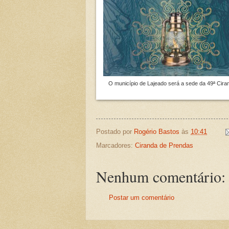
O município de Lajeado será a sede da 49ª Cira
Postado por
Rogério Bastos
às
10:41
Marcadores:
Ciranda de Prendas
Nenhum comentário:
Postar um comentário