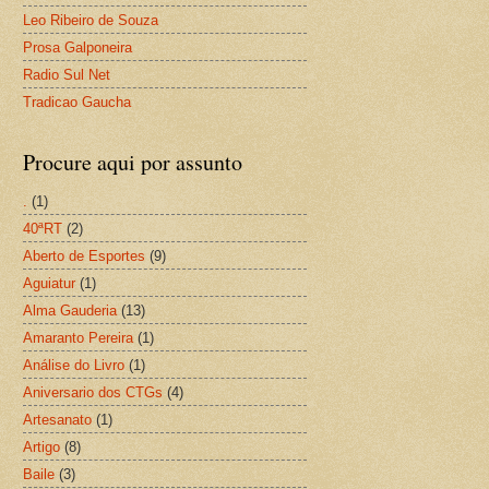
Leo Ribeiro de Souza
Prosa Galponeira
Radio Sul Net
Tradicao Gaucha
Procure aqui por assunto
.
(1)
40ªRT
(2)
Aberto de Esportes
(9)
Aguiatur
(1)
Alma Gauderia
(13)
Amaranto Pereira
(1)
Análise do Livro
(1)
Aniversario dos CTGs
(4)
Artesanato
(1)
Artigo
(8)
Baile
(3)