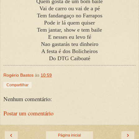
Quem gosta de um bom baile
Vai de carro ou vai de a pé
Tem fandangaço no Farrapos
Pode ir lá quem quiser
Tem jantar, show e tem baile
E nesses eu levo fé
Nao gastarás teu dinheiro
A festa é dos Bolicheiros
Do DTG Caiboaté
Rogério Bastos
às
10:59
Compartilhar
Nenhum comentário:
Postar um comentário
‹
›
Página inicial