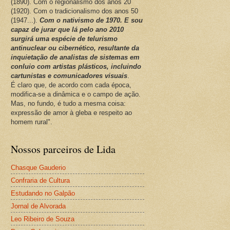
(1890). Com o regionalismo dos anos 20
(1920). Com o tradicionalismo dos anos 50
(1947...).
Com o nativismo de 1970. E sou
capaz de jurar que lá pelo ano 2010
surgirá uma espécie de telurismo
antinuclear ou cibernético, resultante da
inquietação de analistas de sistemas em
conluio com artistas plásticos, incluindo
cartunistas e comunicadores visuais
.
É claro que, de acordo com cada época,
modifica-se a dinâmica e o campo de ação.
Mas, no fundo, é tudo a mesma coisa:
expressão de amor à gleba e respeito ao
homem rural".
Nossos parceiros de Lida
Chasque Gauderio
Confraria de Cultura
Estudando no Galpão
Jornal de Alvorada
Leo Ribeiro de Souza