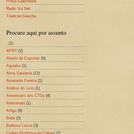
Prosa Galponeira
Radio Sul Net
Tradicao Gaucha
Procure aqui por assunto
.
(1)
40ªRT
(2)
Aberto de Esportes
(9)
Aguiatur
(1)
Alma Gauderia
(13)
Amaranto Pereira
(1)
Análise do Livro
(1)
Aniversario dos CTGs
(4)
Artesanato
(1)
Artigo
(8)
Baile
(3)
Barbosa Lessa
(3)
Cadeia Produtiva da Cultura
(2)