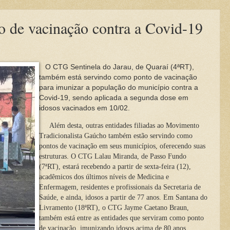
 de vacinação contra a Covid-19
O CTG Sentinela do Jarau, de Quaraí (4ªRT),
também está servindo como ponto de vacinação
para imunizar a população do município contra a
Covid-19, sendo aplicada a segunda dose em
idosos vacinados em 10/02.
Além desta, outras entidades filiadas ao Movimento
Tradicionalista Gaúcho também estão servindo como
pontos de vacinação em seus municípios, oferecendo suas
estruturas. O CTG Lalau Miranda, de Passo Fundo
(7ªRT), estará recebendo a partir de sexta-feira (12),
acadêmicos dos últimos níveis de Medicina e
Enfermagem, residentes e profissionais da Secretaria de
Saúde, e ainda, idosos a partir de 77 anos. Em Santana do
Livramento (18ªRT), o CTG Jayme Caetano Braun,
também está entre as entidades que serviram como ponto
de vacinação, imunizando idosos acima de 80 anos.