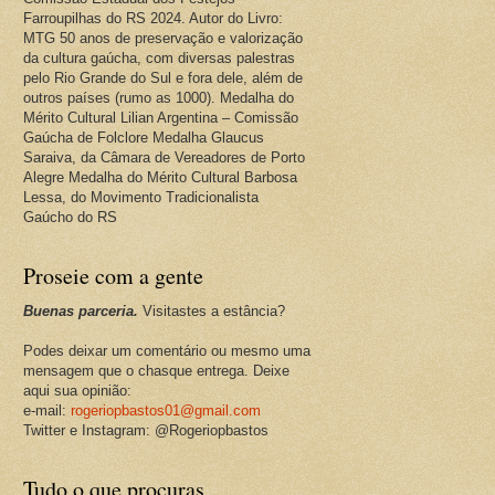
Farroupilhas do RS 2024. Autor do Livro:
MTG 50 anos de preservação e valorização
da cultura gaúcha, com diversas palestras
pelo Rio Grande do Sul e fora dele, além de
outros países (rumo as 1000). Medalha do
Mérito Cultural Lilian Argentina – Comissão
Gaúcha de Folclore Medalha Glaucus
Saraiva, da Câmara de Vereadores de Porto
Alegre Medalha do Mérito Cultural Barbosa
Lessa, do Movimento Tradicionalista
Gaúcho do RS
Proseie com a gente
Buenas parceria.
Visitastes a estância?
Podes deixar um comentário ou mesmo uma
mensagem que o chasque entrega. Deixe
aqui sua opinião:
e-mail:
rogeriopbastos01@gmail.com
Twitter e Instagram: @Rogeriopbastos
Tudo o que procuras