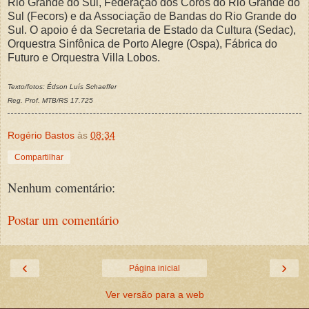
Rio Grande do Sul, Federação dos Coros do Rio Grande do
Sul (Fecors) e da Associação de Bandas do Rio Grande do
Sul. O apoio é da Secretaria de Estado da Cultura (Sedac),
Orquestra Sinfônica de Porto Alegre (Ospa), Fábrica do
Futuro e Orquestra Villa Lobos.
Texto/fotos: Édson Luís Schaeffer
Reg. Prof. MTB/RS 17.725
Rogério Bastos
às
08:34
Compartilhar
Nenhum comentário:
Postar um comentário
‹
›
Página inicial
Ver versão para a web