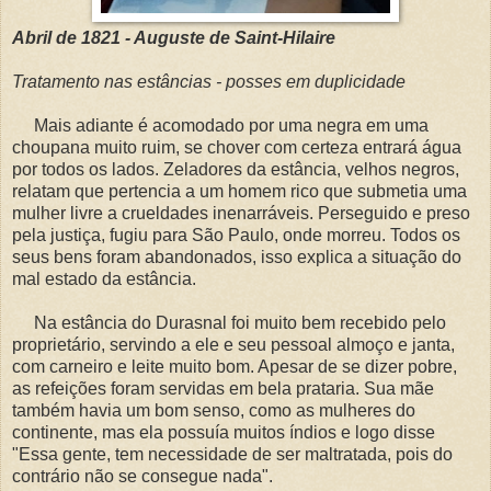
Abril de 1821 - Auguste de Saint-Hilaire
Tratamento nas estâncias - posses em duplicidade
Mais adiante é acomodado por uma negra em uma
choupana muito ruim, se chover com certeza entrará água
por todos os lados. Zeladores da estância, velhos negros,
relatam que pertencia a um homem rico que submetia uma
mulher livre a crueldades inenarráveis. Perseguido e preso
pela justiça, fugiu para São Paulo, onde morreu. Todos os
seus bens foram abandonados, isso explica a situação do
mal estado da estância.
Na estância do Durasnal foi muito bem recebido pelo
proprietário, servindo a ele e seu pessoal almoço e janta,
com carneiro e leite muito bom. Apesar de se dizer pobre,
as refeições foram servidas em bela prataria. Sua mãe
também havia um bom senso, como as mulheres do
continente, mas ela possuía muitos índios e logo disse
"Essa gente, tem necessidade de ser maltratada, pois do
contrário não se consegue nada".