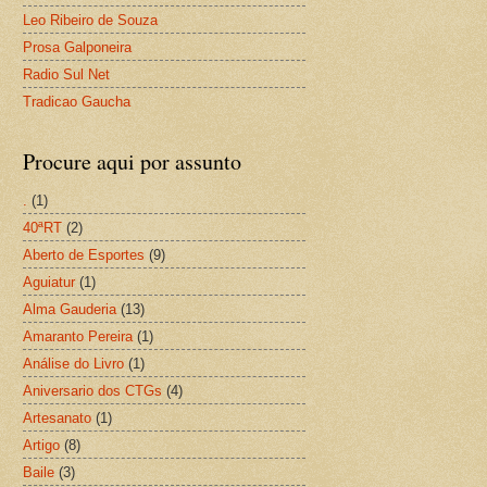
Leo Ribeiro de Souza
Prosa Galponeira
Radio Sul Net
Tradicao Gaucha
Procure aqui por assunto
.
(1)
40ªRT
(2)
Aberto de Esportes
(9)
Aguiatur
(1)
Alma Gauderia
(13)
Amaranto Pereira
(1)
Análise do Livro
(1)
Aniversario dos CTGs
(4)
Artesanato
(1)
Artigo
(8)
Baile
(3)