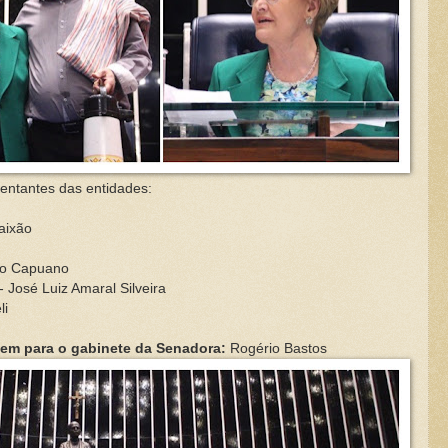
ntantes das entidades:
aixão
io Capuano
- José Luiz Amaral Silveira
li
em para o gabinete da Senadora:
Rogério Bastos