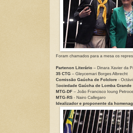
Foram chamados para a mesa os represe
Partenon Literário
– Dinara Xavier da P
35 CTG
– Gleycemari Borges Albrecht
Comissão Gaúcha de Folclore
- Octáv
S
ociedade Gaúcha de Lomba Grande
MTG-DF
– João Francisco Ioung Petroce
MTG-RS
- Nairo Callegaro
Idealizador e proponente da homenag