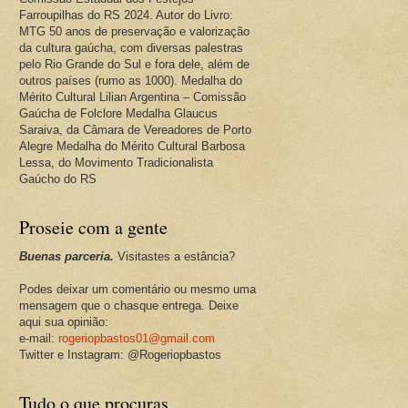
Farroupilhas do RS 2024. Autor do Livro:
MTG 50 anos de preservação e valorização
da cultura gaúcha, com diversas palestras
pelo Rio Grande do Sul e fora dele, além de
outros países (rumo as 1000). Medalha do
Mérito Cultural Lilian Argentina – Comissão
Gaúcha de Folclore Medalha Glaucus
Saraiva, da Câmara de Vereadores de Porto
Alegre Medalha do Mérito Cultural Barbosa
Lessa, do Movimento Tradicionalista
Gaúcho do RS
Proseie com a gente
Buenas parceria.
Visitastes a estância?
Podes deixar um comentário ou mesmo uma
mensagem que o chasque entrega. Deixe
aqui sua opinião:
e-mail:
rogeriopbastos01@gmail.com
Twitter e Instagram: @Rogeriopbastos
Tudo o que procuras