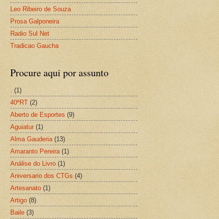
Leo Ribeiro de Souza
Prosa Galponeira
Radio Sul Net
Tradicao Gaucha
Procure aqui por assunto
.
(1)
40ªRT
(2)
Aberto de Esportes
(9)
Aguiatur
(1)
Alma Gauderia
(13)
Amaranto Pereira
(1)
Análise do Livro
(1)
Aniversario dos CTGs
(4)
Artesanato
(1)
Artigo
(8)
Baile
(3)