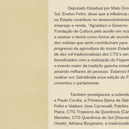
Deputado Estadual por Mato Gro
Sul, Enelvo Felini, disse que a influênci
no Estado contribuiu no desenvolviment
emprego e renda. “
Agradeço o Governo 
Fundação de Cultura pelo auxílio em no
e assinar o termo como forma de recon
dos sulistas que tanto contribuíram para
progresso da agricultura do nosso Estad
de dez mil tradicionalistas dos CTG’s se
beneficiados com a realização do Fegam
o evento maior da tradição gaúcha estad
atraindo milhares de pessoas. Estamos f
realizar em Sidrolândia essa edição do
comentou o parlamentar.
Também prestigiaram a solenidade os
e Paulo Corrêa, a Primeira Dama de Sidro
Felini e Valdecir Jose Carnevalli, Patrõ
Piana, CTG Tropeiros da Querência (Cam
Meireles, CTG Querência do Sul (Dourad
Oeste), Adriana Borgmann, e tradiciona