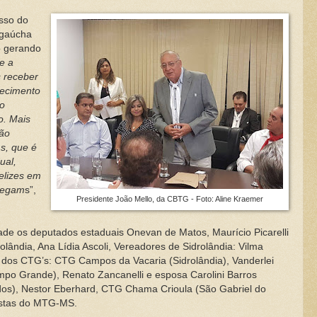
sso do
a gaúcha
o gerando
e a
s receber
hecimento
 o
o. Mais
rão
s, que é
ual,
elizes em
 Fegam
s”,
Presidente João Mello, da CBTG - Foto: Aline Kraemer
 deputados estaduais Onevan de Matos, Maurício Picarelli
lândia, Ana Lídia Ascoli, Vereadores de Sidrolândia: Vilma
es dos CTG’s: CTG Campos da Vacaria (Sidrolândia), Vanderlei
po Grande), Renato Zancanelli e esposa Carolini Barros
os), Nestor Eberhard, CTG Chama Crioula (São Gabriel do
listas do MTG-MS.