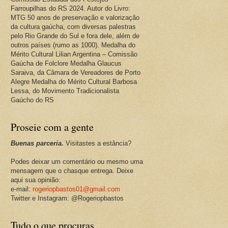
Farroupilhas do RS 2024. Autor do Livro:
MTG 50 anos de preservação e valorização
da cultura gaúcha, com diversas palestras
pelo Rio Grande do Sul e fora dele, além de
outros países (rumo as 1000). Medalha do
Mérito Cultural Lilian Argentina – Comissão
Gaúcha de Folclore Medalha Glaucus
Saraiva, da Câmara de Vereadores de Porto
Alegre Medalha do Mérito Cultural Barbosa
Lessa, do Movimento Tradicionalista
Gaúcho do RS
Proseie com a gente
Buenas parceria.
Visitastes a estância?
Podes deixar um comentário ou mesmo uma
mensagem que o chasque entrega. Deixe
aqui sua opinião:
e-mail:
rogeriopbastos01@gmail.com
Twitter e Instagram: @Rogeriopbastos
Tudo o que procuras