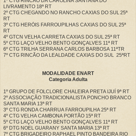
1º CTG RINCÃO DA CAROLINA SANTANA DO
LIVRAMENTO 18ª RT
2º CTG CHEGANDO NO RANCHO CAXIAS DO SUL 25ª
RT
3º CTG HERÓIS FARROUPILHAS CAXIAS DO SUL 25ª
RT
4º GTCN VELHA CARRETA CAXIAS DO SUL 25ª RT
5º CTG LAÇO VELHO BENTO GONÇALVES 11ª RT
6º CTG TRILHA SERRANA CARLOS BARBOSA 11ªTR
7º CTG RINCÃO DA LEALDADE CAXIAS DO SUL 25ªRT
MODALIDADE ENART
Categoria Adulta
1º GRUPO DE FOLCLORE CHALEIRA PRETA IJUÍ 9ª RT
2º ASSOCIAÇÃO TRADICIONALISTA PONCHO BRANCO
SANTA MARIA 13ª RT
3º CTG RONDA CHARRUA FARROUPILHA 25ª RT
4º CTG VELHA CAMBONA PORTÃO 15ª RT
5º CTG LAÇO VELHO BENTO GONÇALVES 11ª RT
6º DTG NOEL GUARANY SANTA MARIA 13ª RT
7º CTG BRIGADEIRO RAPHAEL PINTO BANDEIRA RIO