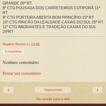
GRANDE 26ª RT
8º CTG POUSADA DOS CARRETEIROS COTIPORÃ 11ª
RT
9º CTG PORTEIRA ABERTA BOM PRINCÍPIO 15ª RT
10º CTG RINCÃO DA LEALDADE CAXIAS DO SUL 25ª RT
11º CTG IMIGRANTES E TRADIÇÃO CAXIAS DO SUL
25ªRT
Rogério Bastos
às
13:46
Compartilhar
Nenhum comentário:
Postar um comentário
‹
›
Página inicial
Ver versão para a web