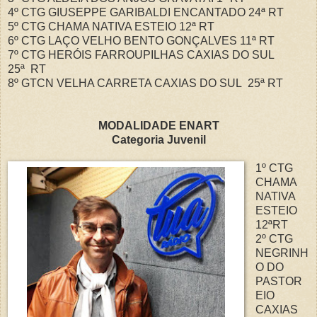
4º CTG GIUSEPPE GARIBALDI ENCANTADO 24ª
RT
5º CTG CHAMA NATIVA ESTEIO 12ª
RT
6º CTG LAÇO VELHO BENTO GONÇALVES 11ª
RT
7º CTG HERÓIS FARROUPILHAS CAXIAS DO SUL
25ª
RT
8º GTCN VELHA CARRETA CAXIAS DO SUL 25ª
RT
MODALIDADE ENART
Categoria Juvenil
1º CTG
CHAMA
NATIVA
ESTEIO
12ªRT
2º CTG
NEGRINH
O DO
PASTOR
EIO
CAXIAS