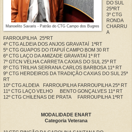
DO SUL
25ªRT
3º CTG
RONDA
CHARRU
Manoelito Savaris - Patrão do CTG Campo dos Bugres
A
FARROUPILHA 25ªRT
4º CTG ALDEIA DOS ANJOS GRAVATAÍ 1ªRT
5º CTG GUAPOS DO ITAPUÍ CAMPO BOM 30 RT
6º CTG LAÇO DA AMIZADE GRAVATAÍ 1ª RT
7º GTCN VELHA CARRETA CAXIAS DO SUL 25ª RT
8º CTG TRILHA SERRANA CARLOS BARBOSA 11ª RT
9º CTG HERDEIROS DA TRADIÇÃO CAXIAS DO SUL 25ª
RT
10º CTG ALDEIA FARROUPILHA FARROUPILHA 25ª RT
11º CTG LAÇO VELHO BENTO GONÇALVES 11ª RT
12º CTG CHILENAS DE PRATA FARROUPILHA 1ªRT
MODALIDADE ENART
Categoria Veterana