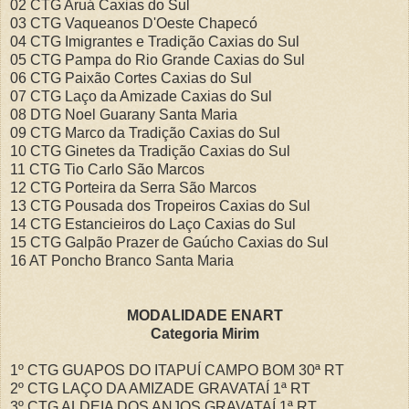
02 CTG Aruá Caxias do Sul
03 CTG Vaqueanos D'Oeste Chapecó
04 CTG Imigrantes e Tradição Caxias do Sul
05 CTG Pampa do Rio Grande Caxias do Sul
06 CTG Paixão Cortes Caxias do Sul
07 CTG Laço da Amizade Caxias do Sul
08 DTG Noel Guarany Santa Maria
09 CTG Marco da Tradição Caxias do Sul
10 CTG Ginetes da Tradição Caxias do Sul
11 CTG Tio Carlo São Marcos
12 CTG Porteira da Serra São Marcos
13 CTG Pousada dos Tropeiros Caxias do Sul
14 CTG Estancieiros do Laço Caxias do Sul
15 CTG Galpão Prazer de Gaúcho Caxias do Sul
16 AT Poncho Branco Santa Maria
MODALIDADE ENART
Categoria Mirim
1º CTG GUAPOS DO ITAPUÍ CAMPO BOM 30ª RT
2º CTG LAÇO DA AMIZADE GRAVATAÍ 1ª
RT
3º CTG ALDEIA DOS ANJOS GRAVATAÍ 1ª
RT