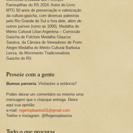
Farroupilhas do RS 2024. Autor do Livro:
MTG 50 anos de preservação e valorização
da cultura gaúcha, com diversas palestras
pelo Rio Grande do Sul e fora dele, além de
outros países (rumo as 1000). Medalha do
Mérito Cultural Lilian Argentina – Comissão
Gaúcha de Folclore Medalha Glaucus
Saraiva, da Câmara de Vereadores de Porto
Alegre Medalha do Mérito Cultural Barbosa
Lessa, do Movimento Tradicionalista
Gaúcho do RS
Proseie com a gente
Buenas parceria.
Visitastes a estância?
Podes deixar um comentário ou mesmo uma
mensagem que o chasque entrega. Deixe
aqui sua opinião:
e-mail:
rogeriopbastos01@gmail.com
Twitter e Instagram: @Rogeriopbastos
Tudo o que procuras