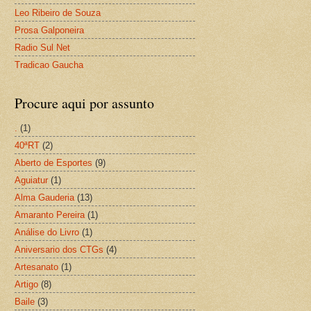
Leo Ribeiro de Souza
Prosa Galponeira
Radio Sul Net
Tradicao Gaucha
Procure aqui por assunto
.
(1)
40ªRT
(2)
Aberto de Esportes
(9)
Aguiatur
(1)
Alma Gauderia
(13)
Amaranto Pereira
(1)
Análise do Livro
(1)
Aniversario dos CTGs
(4)
Artesanato
(1)
Artigo
(8)
Baile
(3)