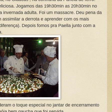
eliciosa. Jogamos das 19h30min as 20h30min no
a a invernada adulta. Foi um massacre. Deu pena da
 assimilar a derrota e aprender com os mais
diferença). Depois fomos pra Paella junto com a
a.
deram o toque especial no jantar de encerramento
 bóia bem gaucha que foi servida.