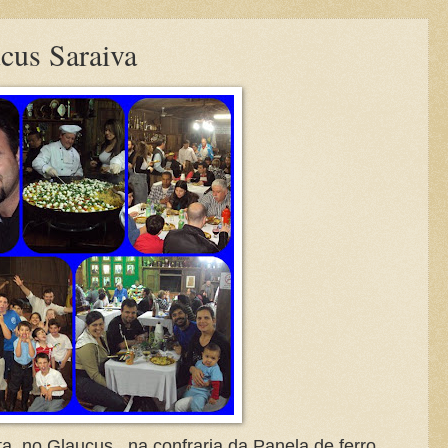
ucus Saraiva
a, no Glaucus , na confraria da Panela de ferro.