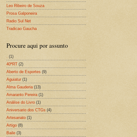
Leo Ribeiro de Souza
Prosa Galponeira
Radio Sul Net
Tradicao Gaucha
Procure aqui por assunto
.
(1)
40ªRT
(2)
Aberto de Esportes
(9)
Aguiatur
(1)
Alma Gauderia
(13)
Amaranto Pereira
(1)
Análise do Livro
(1)
Aniversario dos CTGs
(4)
Artesanato
(1)
Artigo
(8)
Baile
(3)