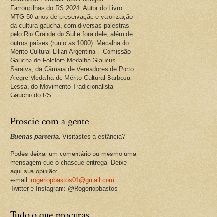
Farroupilhas do RS 2024. Autor do Livro:
MTG 50 anos de preservação e valorização
da cultura gaúcha, com diversas palestras
pelo Rio Grande do Sul e fora dele, além de
outros países (rumo as 1000). Medalha do
Mérito Cultural Lilian Argentina – Comissão
Gaúcha de Folclore Medalha Glaucus
Saraiva, da Câmara de Vereadores de Porto
Alegre Medalha do Mérito Cultural Barbosa
Lessa, do Movimento Tradicionalista
Gaúcho do RS
Proseie com a gente
Buenas parceria.
Visitastes a estância?
Podes deixar um comentário ou mesmo uma
mensagem que o chasque entrega. Deixe
aqui sua opinião:
e-mail:
rogeriopbastos01@gmail.com
Twitter e Instagram: @Rogeriopbastos
Tudo o que procuras