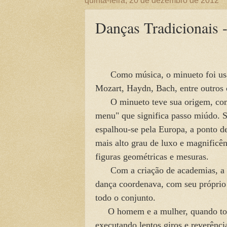
quinta-feira, 20 de dezembro de 2012
Danças Tradicionais 
Como música, o minueto foi usado
Mozart, Haydn, Bach, entre outros 
O minueto teve sua origem, como 
menu" que significa passo miúdo. S
espalhou-se pela Europa, a ponto de 
mais alto grau
de luxo e magnificê
figuras geométricas e mesuras.
Com a criação de academias, a d
dança coordenava, com seu próprio 
todo o conjunto.
O homem e a mulher, quando toma
executando lentos giros e reverênci