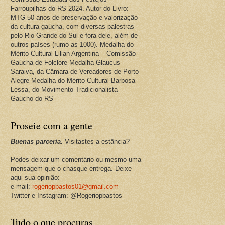
Farroupilhas do RS 2024. Autor do Livro:
MTG 50 anos de preservação e valorização
da cultura gaúcha, com diversas palestras
pelo Rio Grande do Sul e fora dele, além de
outros países (rumo as 1000). Medalha do
Mérito Cultural Lilian Argentina – Comissão
Gaúcha de Folclore Medalha Glaucus
Saraiva, da Câmara de Vereadores de Porto
Alegre Medalha do Mérito Cultural Barbosa
Lessa, do Movimento Tradicionalista
Gaúcho do RS
Proseie com a gente
Buenas parceria.
Visitastes a estância?
Podes deixar um comentário ou mesmo uma
mensagem que o chasque entrega. Deixe
aqui sua opinião:
e-mail:
rogeriopbastos01@gmail.com
Twitter e Instagram: @Rogeriopbastos
Tudo o que procuras