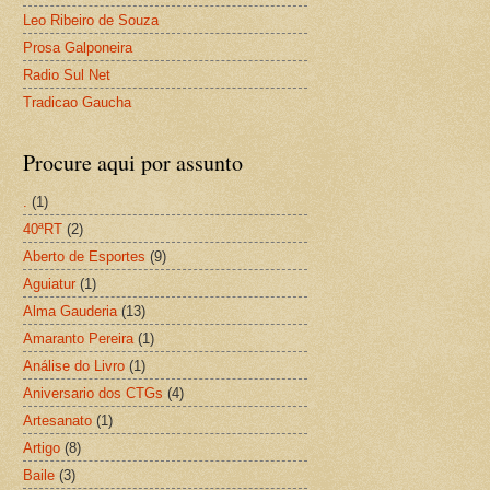
Leo Ribeiro de Souza
Prosa Galponeira
Radio Sul Net
Tradicao Gaucha
Procure aqui por assunto
.
(1)
40ªRT
(2)
Aberto de Esportes
(9)
Aguiatur
(1)
Alma Gauderia
(13)
Amaranto Pereira
(1)
Análise do Livro
(1)
Aniversario dos CTGs
(4)
Artesanato
(1)
Artigo
(8)
Baile
(3)