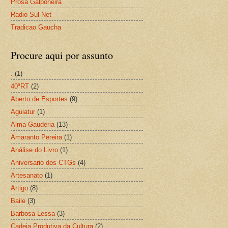
Prosa Galponeira
Radio Sul Net
Tradicao Gaucha
Procure aqui por assunto
.
(1)
40ªRT
(2)
Aberto de Esportes
(9)
Aguiatur
(1)
Alma Gauderia
(13)
Amaranto Pereira
(1)
Análise do Livro
(1)
Aniversario dos CTGs
(4)
Artesanato
(1)
Artigo
(8)
Baile
(3)
Barbosa Lessa
(3)
Cadeia Produtiva da Cultura
(2)