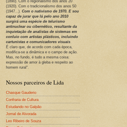
(1890). Com o regionalismo dos anos 20
(1920). Com o tradicionalismo dos anos 50
(1947...).
Com o nativismo de 1970. E sou
capaz de jurar que lá pelo ano 2010
surgirá uma espécie de telurismo
antinuclear ou cibernético, resultante da
inquietação de analistas de sistemas em
conluio com artistas plásticos, incluindo
cartunistas e comunicadores visuais
.
É claro que, de acordo com cada época,
modifica-se a dinâmica e o campo de ação.
Mas, no fundo, é tudo a mesma coisa:
expressão de amor à gleba e respeito ao
homem rural".
Nossos parceiros de Lida
Chasque Gauderio
Confraria de Cultura
Estudando no Galpão
Jornal de Alvorada
Leo Ribeiro de Souza