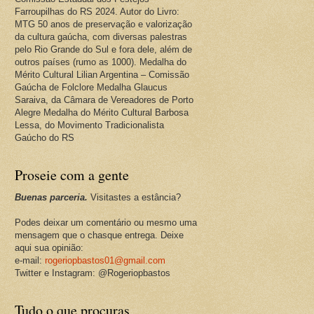
Farroupilhas do RS 2024. Autor do Livro:
MTG 50 anos de preservação e valorização
da cultura gaúcha, com diversas palestras
pelo Rio Grande do Sul e fora dele, além de
outros países (rumo as 1000). Medalha do
Mérito Cultural Lilian Argentina – Comissão
Gaúcha de Folclore Medalha Glaucus
Saraiva, da Câmara de Vereadores de Porto
Alegre Medalha do Mérito Cultural Barbosa
Lessa, do Movimento Tradicionalista
Gaúcho do RS
Proseie com a gente
Buenas parceria.
Visitastes a estância?
Podes deixar um comentário ou mesmo uma
mensagem que o chasque entrega. Deixe
aqui sua opinião:
e-mail:
rogeriopbastos01@gmail.com
Twitter e Instagram: @Rogeriopbastos
Tudo o que procuras