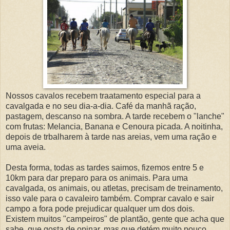
Nossos cavalos recebem traatamento especial para a
cavalgada e no seu dia-a-dia. Café da manhã ração,
pastagem, descanso na sombra. A tarde recebem o "lanche"
com frutas: Melancia, Banana e Cenoura picada. A noitinha,
depois de trbalharem à tarde nas areias, vem uma ração e
uma aveia.
Desta forma, todas as tardes saimos, fizemos entre 5 e
10km para dar preparo para os animais. Para uma
cavalgada, os animais, ou atletas, precisam de treinamento,
isso vale para o cavaleiro também. Comprar cavalo e sair
campo a fora pode prejudicar qualquer um dos dois.
Existem muitos "campeiros" de plantão, gente que acha que
sabe, que gosta de opinar, mas que detém muito pouco