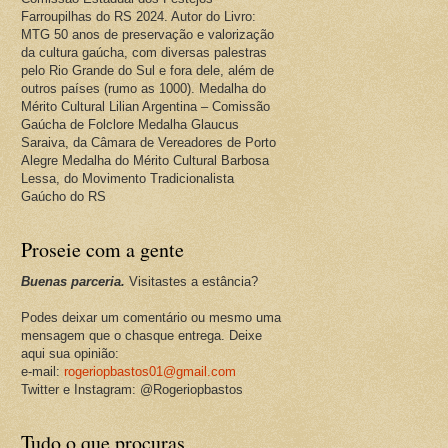
Farroupilhas do RS 2024. Autor do Livro:
MTG 50 anos de preservação e valorização
da cultura gaúcha, com diversas palestras
pelo Rio Grande do Sul e fora dele, além de
outros países (rumo as 1000). Medalha do
Mérito Cultural Lilian Argentina – Comissão
Gaúcha de Folclore Medalha Glaucus
Saraiva, da Câmara de Vereadores de Porto
Alegre Medalha do Mérito Cultural Barbosa
Lessa, do Movimento Tradicionalista
Gaúcho do RS
Proseie com a gente
Buenas parceria.
Visitastes a estância?
Podes deixar um comentário ou mesmo uma
mensagem que o chasque entrega. Deixe
aqui sua opinião:
e-mail:
rogeriopbastos01@gmail.com
Twitter e Instagram: @Rogeriopbastos
Tudo o que procuras