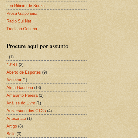
Leo Ribeiro de Souza
Prosa Galponeira
Radio Sul Net
Tradicao Gaucha
Procure aqui por assunto
.
(1)
40ªRT
(2)
Aberto de Esportes
(9)
Aguiatur
(1)
Alma Gauderia
(13)
Amaranto Pereira
(1)
Análise do Livro
(1)
Aniversario dos CTGs
(4)
Artesanato
(1)
Artigo
(8)
Baile
(3)