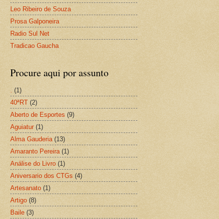
Leo Ribeiro de Souza
Prosa Galponeira
Radio Sul Net
Tradicao Gaucha
Procure aqui por assunto
.
(1)
40ªRT
(2)
Aberto de Esportes
(9)
Aguiatur
(1)
Alma Gauderia
(13)
Amaranto Pereira
(1)
Análise do Livro
(1)
Aniversario dos CTGs
(4)
Artesanato
(1)
Artigo
(8)
Baile
(3)