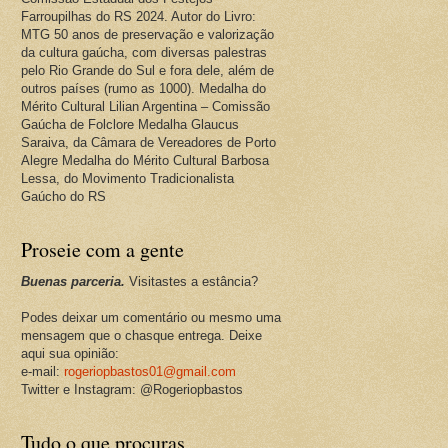
Farroupilhas do RS 2024. Autor do Livro:
MTG 50 anos de preservação e valorização
da cultura gaúcha, com diversas palestras
pelo Rio Grande do Sul e fora dele, além de
outros países (rumo as 1000). Medalha do
Mérito Cultural Lilian Argentina – Comissão
Gaúcha de Folclore Medalha Glaucus
Saraiva, da Câmara de Vereadores de Porto
Alegre Medalha do Mérito Cultural Barbosa
Lessa, do Movimento Tradicionalista
Gaúcho do RS
Proseie com a gente
Buenas parceria.
Visitastes a estância?
Podes deixar um comentário ou mesmo uma
mensagem que o chasque entrega. Deixe
aqui sua opinião:
e-mail:
rogeriopbastos01@gmail.com
Twitter e Instagram: @Rogeriopbastos
Tudo o que procuras