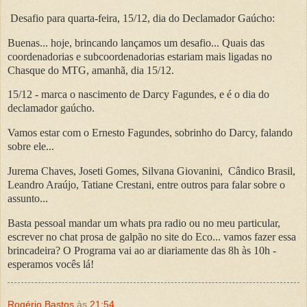
Desafio para quarta-feira, 15/12, dia do Declamador Gaúcho:
Buenas... hoje, brincando lançamos um desafio... Quais das
coordenadorias e subcoordenadorias estariam mais ligadas no
Chasque do MTG, amanhã, dia 15/12.
15/12 - marca o nascimento de Darcy Fagundes, e é o dia do
declamador gaúcho.
Vamos estar com o Ernesto Fagundes, sobrinho do Darcy, falando
sobre ele...
Jurema Chaves, Joseti Gomes, Silvana Giovanini, Cândico Brasil,
Leandro Araújo, Tatiane Crestani, entre outros para falar sobre o
assunto...
Basta pessoal mandar um whats pra radio ou no meu particular,
escrever no chat prosa de galpão no site do Eco... vamos fazer essa
brincadeira? O Programa vai ao ar diariamente das 8h às 10h -
esperamos vocês lá!
Rogério Bastos
às
21:54