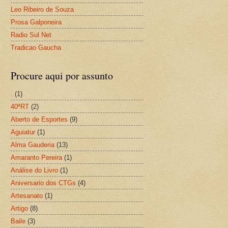
Leo Ribeiro de Souza
Prosa Galponeira
Radio Sul Net
Tradicao Gaucha
Procure aqui por assunto
.
(1)
40ªRT
(2)
Aberto de Esportes
(9)
Aguiatur
(1)
Alma Gauderia
(13)
Amaranto Pereira
(1)
Análise do Livro
(1)
Aniversario dos CTGs
(4)
Artesanato
(1)
Artigo
(8)
Baile
(3)