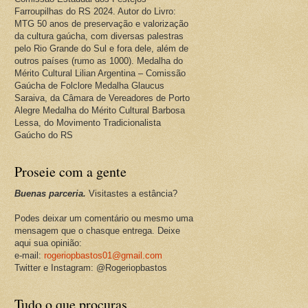
Farroupilhas do RS 2024. Autor do Livro:
MTG 50 anos de preservação e valorização
da cultura gaúcha, com diversas palestras
pelo Rio Grande do Sul e fora dele, além de
outros países (rumo as 1000). Medalha do
Mérito Cultural Lilian Argentina – Comissão
Gaúcha de Folclore Medalha Glaucus
Saraiva, da Câmara de Vereadores de Porto
Alegre Medalha do Mérito Cultural Barbosa
Lessa, do Movimento Tradicionalista
Gaúcho do RS
Proseie com a gente
Buenas parceria.
Visitastes a estância?
Podes deixar um comentário ou mesmo uma
mensagem que o chasque entrega. Deixe
aqui sua opinião:
e-mail:
rogeriopbastos01@gmail.com
Twitter e Instagram: @Rogeriopbastos
Tudo o que procuras