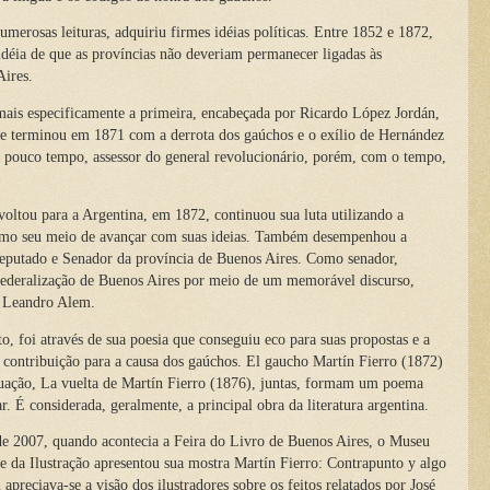
rosas leituras, adquiriu firmes idéias políticas. Entre 1852 e 1872,
 idéia de que as províncias não deveriam permanecer ligadas às
Aires.
ais especificamente a primeira, encabeçada por Ricardo López Jordán,
e terminou em 1871 com a derrota dos gaúchos e o exílio de Hernández
or pouco tempo, assessor do general revolucionário, porém, com o tempo,
ou para a Argentina, em 1872, continuou sua luta utilizando a
mo seu meio de avançar com suas ideias. Também desempenhou a
eputado e Senador da província de Buenos Aires. Como senador,
federalização de Buenos Aires por meio de um memorável discurso,
 Leandro Alem.
foi através de sua poesia que conseguiu eco para suas propostas e a
 contribuição para a causa dos gaúchos. El gaucho Martín Fierro (1872)
nuação, La vuelta de Martín Fierro (1876), juntas, formam um poema
r. É considerada, geralmente, a principal obra da literatura argentina.
007, quando acontecia a Feira do Livro de Buenos Aires, o Museu
 da Ilustração apresentou sua mostra Martín Fierro: Contrapunto y algo
 apreciava-se a visão dos ilustradores sobre os feitos relatados por José