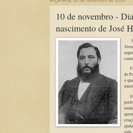
terça-feira, 10 de novembro de 2020
10 de novembro - Dia
nascimento de José 
J
Aires
argen
consi
Filh
de Pu
o qua
inter
Inter
porém
tendo
apren
criaç
ajuda
vida,