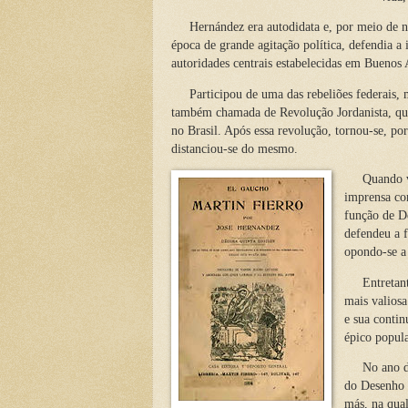
Hernández era autodidata e, por meio de nume
época de grande agitação política, defendia a
autoridades centrais estabelecidas em Buenos 
Participou de uma das rebeliões federais, m
também chamada de Revolução Jordanista, qu
no Brasil. Após essa revolução, tornou-se, p
distanciou-se do mesmo.
Quando volt
imprensa co
função de D
defendeu a 
opondo-se a
Entretanto, 
mais valiosa
e sua conti
épico popula
No ano de 2
do Desenho e
más, na qual