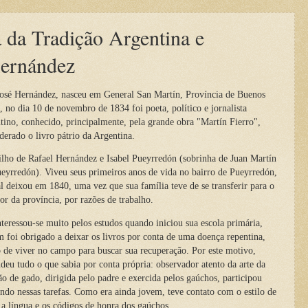
 da Tradição Argentina e
Hernández
osé Hernández, nasceu em General San Martín, Província de Buenos
, no dia 10 de novembro de 1834 foi poeta, político e jornalista
tino, conhecido, principalmente, pela grande obra "Martín Fierro",
derado o livro pátrio da Argentina.
o de Rafael Hernández e Isabel Pueyrredón (sobrinha de Juan Martín
eyrredón). Viveu seus primeiros anos de vida no bairro de Pueyrredón,
l deixou em 1840, uma vez que sua família teve de se transferir para o
ior da província, por razões de trabalho.
essou-se muito pelos estudos quando iniciou sua escola primária,
 foi obrigado a deixar os livros por conta de uma doença repentina,
 de viver no campo para buscar sua recuperação. Por este motivo,
deu tudo o que sabia por conta própria: observador atento da arte da
ão de gado, dirigida pelo padre e exercida pelos gaúchos, participou
ndo nessas tarefas. Como era ainda jovem, teve contato com o estilo de
 a língua e os códigos de honra dos gaúchos.