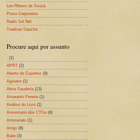
Leo Ribeiro de Souza
Prosa Galponeira
Radio Sul Net
Tradicao Gaucha
Procure aqui por assunto
.
(1)
40ªRT
(2)
Aberto de Esportes
(9)
Aguiatur
(1)
Alma Gauderia
(13)
Amaranto Pereira
(1)
Análise do Livro
(1)
Aniversario dos CTGs
(4)
Artesanato
(1)
Artigo
(8)
Baile
(3)