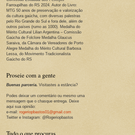
Farroupilhas do RS 2024. Autor do Livro:
MTG 50 anos de preservação e valorização
da cultura gaúcha, com diversas palestras
pelo Rio Grande do Sul e fora dele, além de
outros países (rumo as 1000). Medalha do
Mérito Cultural Lilian Argentina – Comissão
Gaúcha de Folclore Medalha Glaucus
Saraiva, da Câmara de Vereadores de Porto
Alegre Medalha do Mérito Cultural Barbosa
Lessa, do Movimento Tradicionalista
Gaúcho do RS
Proseie com a gente
Buenas parceria.
Visitastes a estância?
Podes deixar um comentário ou mesmo uma
mensagem que o chasque entrega. Deixe
aqui sua opinião:
e-mail:
rogeriopbastos01@gmail.com
Twitter e Instagram: @Rogeriopbastos
Tudo o que procuras