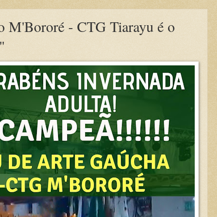
o M'Bororé - CTG Tiarayu é o
"