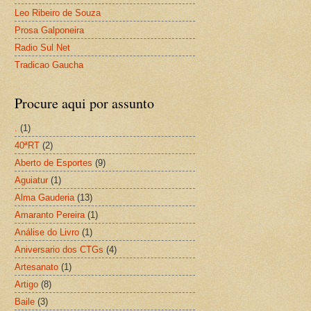
Leo Ribeiro de Souza
Prosa Galponeira
Radio Sul Net
Tradicao Gaucha
Procure aqui por assunto
.
(1)
40ªRT
(2)
Aberto de Esportes
(9)
Aguiatur
(1)
Alma Gauderia
(13)
Amaranto Pereira
(1)
Análise do Livro
(1)
Aniversario dos CTGs
(4)
Artesanato
(1)
Artigo
(8)
Baile
(3)