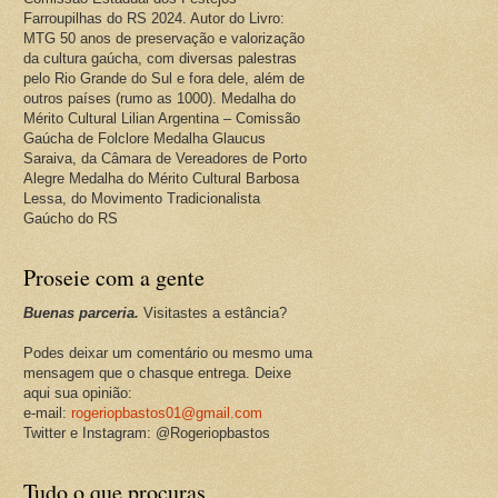
Farroupilhas do RS 2024. Autor do Livro:
MTG 50 anos de preservação e valorização
da cultura gaúcha, com diversas palestras
pelo Rio Grande do Sul e fora dele, além de
outros países (rumo as 1000). Medalha do
Mérito Cultural Lilian Argentina – Comissão
Gaúcha de Folclore Medalha Glaucus
Saraiva, da Câmara de Vereadores de Porto
Alegre Medalha do Mérito Cultural Barbosa
Lessa, do Movimento Tradicionalista
Gaúcho do RS
Proseie com a gente
Buenas parceria.
Visitastes a estância?
Podes deixar um comentário ou mesmo uma
mensagem que o chasque entrega. Deixe
aqui sua opinião:
e-mail:
rogeriopbastos01@gmail.com
Twitter e Instagram: @Rogeriopbastos
Tudo o que procuras