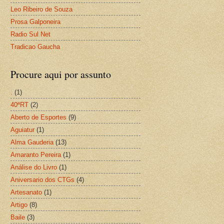
Leo Ribeiro de Souza
Prosa Galponeira
Radio Sul Net
Tradicao Gaucha
Procure aqui por assunto
.
(1)
40ªRT
(2)
Aberto de Esportes
(9)
Aguiatur
(1)
Alma Gauderia
(13)
Amaranto Pereira
(1)
Análise do Livro
(1)
Aniversario dos CTGs
(4)
Artesanato
(1)
Artigo
(8)
Baile
(3)