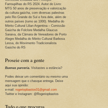
Farroupilhas do RS 2024. Autor do Livro:
MTG 50 anos de preservação e valorização
da cultura gaúcha, com diversas palestras
pelo Rio Grande do Sul e fora dele, além de
outros países (rumo as 1000). Medalha do
Mérito Cultural Lilian Argentina – Comissão
Gaúcha de Folclore Medalha Glaucus
Saraiva, da Câmara de Vereadores de Porto
Alegre Medalha do Mérito Cultural Barbosa
Lessa, do Movimento Tradicionalista
Gaúcho do RS
Proseie com a gente
Buenas parceria.
Visitastes a estância?
Podes deixar um comentário ou mesmo uma
mensagem que o chasque entrega. Deixe
aqui sua opinião:
e-mail:
rogeriopbastos01@gmail.com
Twitter e Instagram: @Rogeriopbastos
Tudo o que procuras