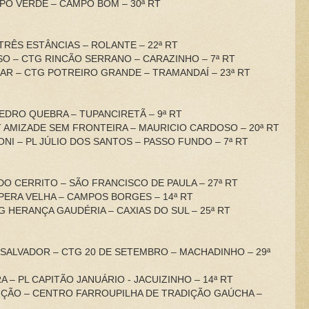
MPO VERDE – CAMPO BOM – 30ª RT
L TRÊS ESTÂNCIAS – ROLANTE – 22ª RT
SO – CTG RINCÃO SERRANO – CARAZINHO – 7ª RT
UIAR – CTG POTREIRO GRANDE – TRAMANDAÍ – 23ª RT
 PEDRO QUEBRA – TUPANCIRETÃ – 9ª RT
T AMIZADE SEM FRONTEIRA – MAURICIO CARDOSO – 20ª RT
NI – PL JÚLIO DOS SANTOS – PASSO FUNDO – 7ª RT
O DO CERRITO – SÃO FRANCISCO DE PAULA – 27ª RT
APERA VELHA – CAMPOS BORGES – 14ª RT
TG HERANÇA GAUDÉRIA – CAXIAS DO SUL – 25ª RT
I SALVADOR – CTG 20 DE SETEMBRO – MACHADINHO – 29ª
A – PL CAPITÃO JANUÁRIO - JACUIZINHO – 14ª RT
IÇÃO – CENTRO FARROUPILHA DE TRADIÇÃO GAÚCHA –