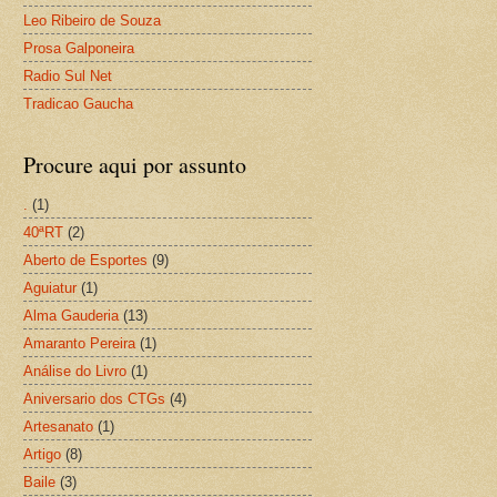
Leo Ribeiro de Souza
Prosa Galponeira
Radio Sul Net
Tradicao Gaucha
Procure aqui por assunto
.
(1)
40ªRT
(2)
Aberto de Esportes
(9)
Aguiatur
(1)
Alma Gauderia
(13)
Amaranto Pereira
(1)
Análise do Livro
(1)
Aniversario dos CTGs
(4)
Artesanato
(1)
Artigo
(8)
Baile
(3)