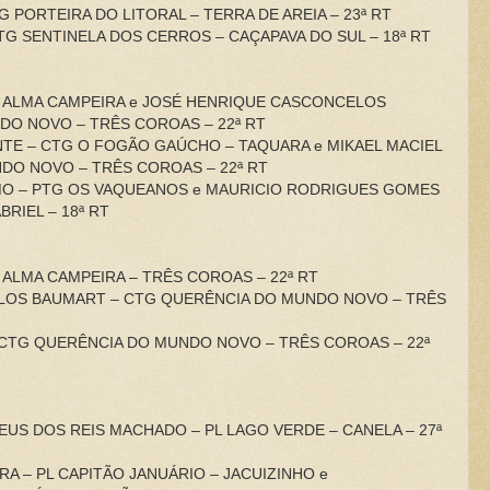
CTG PORTEIRA DO LITORAL – TERRA DE AREIA – 23ª RT
CTG SENTINELA DOS CERROS – CAÇAPAVA DO SUL – 18ª RT
 PL ALMA CAMPEIRA e JOSÉ HENRIQUE CASCONCELOS
O NOVO – TRÊS COROAS – 22ª RT
NTE – CTG O FOGÃO GAÚCHO – TAQUARA e MIKAEL MACIEL
DO NOVO – TRÊS COROAS – 22ª RT
MO – PTG OS VAQUEANOS e MAURICIO RODRIGUES GOMES
RIEL – 18ª RT
PL ALMA CAMPEIRA – TRÊS COROAS – 22ª RT
ELOS BAUMART – CTG QUERÊNCIA DO MUNDO NOVO – TRÊS
– CTG QUERÊNCIA DO MUNDO NOVO – TRÊS COROAS – 22ª
HEUS DOS REIS MACHADO – PL LAGO VERDE – CANELA – 27ª
IRA – PL CAPITÃO JANUÁRIO – JACUIZINHO e