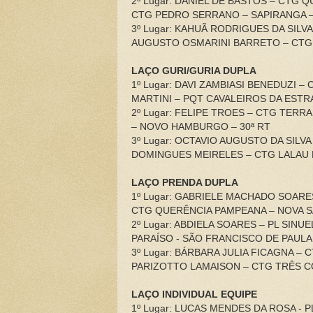
2º Lugar: DANIEL DE BASTOS – CTG
CTG PEDRO SERRANO – SAPIRANGA –
3º Lugar: KAHUÃ RODRIGUES DA SIL
AUGUSTO OSMARINI BARRETO – CTG
LAÇO GURI/GURIA DUPLA
1º Lugar: DAVI ZAMBIASI BENEDUZI 
MARTINI – PQT CAVALEIROS DA ESTRA
2º Lugar: FELIPE TROES – CTG TER
– NOVO HAMBURGO – 30ª RT
3º Lugar: OCTAVIO AUGUSTO DA SIL
DOMINGUES MEIRELES – CTG LALAU 
LAÇO PRENDA DUPLA
1º Lugar: GABRIELE MACHADO SOARE
CTG QUERÊNCIA PAMPEANA – NOVA SA
2º Lugar: ABDIELA SOARES – PL SINU
PARAÍSO - SÃO FRANCISCO DE PAULA 
3º Lugar: BÁRBARA JULIA FICAGNA 
PARIZOTTO LAMAISON – CTG TRÊS C
LAÇO INDIVIDUAL EQUIPE
1º Lugar: LUCAS MENDES DA ROSA - 