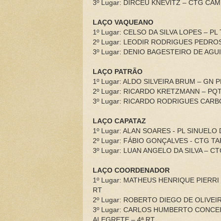
3º Lugar: DIRCEU KNEVITZ – CTG CA
LAÇO VAQUEANO
1º Lugar: CELSO DA SILVA LOPES – P
2º Lugar: LEODIR RODRIGUES PEDRO
3º Lugar: DENIO BAGESTEIRO DE AG
LAÇO PATRÃO
1º Lugar: ALDO SILVEIRA BRUM – GN
2º Lugar: RICARDO KRETZMANN – PQ
3º Lugar: RICARDO RODRIGUES CARBO
LAÇO CAPATAZ
1º Lugar: ALAN SOARES - PL SINUEL
2º Lugar: FÁBIO GONÇALVES - CTG T
3º Lugar: LUAN ANGELO DA SILVA – C
LAÇO COORDENADOR
1º Lugar: MATHEUS HENRIQUE PIERR
RT
2º Lugar: ROBERTO DIEGO DE OLIVEIR
3º Lugar: CARLOS HUMBERTO CONCE
ALEGRETE – 4ª RT