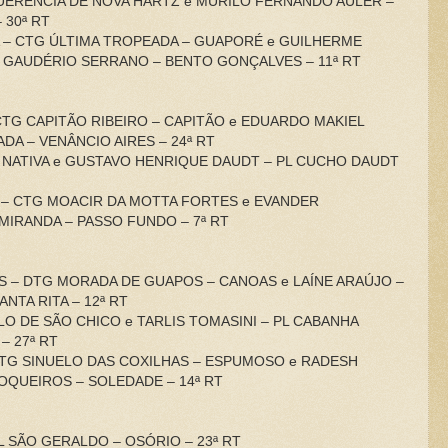
 QUERÊNCIA DE NOVA HARTZ e MURILO FERNANDO AULER –
 30ª RT
VA – CTG ÚLTIMA TROPEADA – GUAPORÉ e GUILHERME
 GAUDÉRIO SERRANO – BENTO GONÇALVES – 11ª RT
– CTG CAPITÃO RIBEIRO – CAPITÃO e EDUARDO MAKIEL
DA – VENÂNCIO AIRES – 24ª RT
RA NATIVA e GUSTAVO HENRIQUE DAUDT – PL CUCHO DAUDT
VA – CTG MOACIR DA MOTTA FORTES e EVANDER
MIRANDA – PASSO FUNDO – 7ª RT
S – DTG MORADA DE GUAPOS – CANOAS e LAÍNE ARAÚJO –
NTA RITA – 12ª RT
ELO DE SÃO CHICO e TARLIS TOMASINI – PL CABANHA
– 27ª RT
– CTG SINUELO DAS COXILHAS – ESPUMOSO e RADESH
OQUEIROS – SOLEDADE – 14ª RT
PL SÃO GERALDO – OSÓRIO – 23ª RT