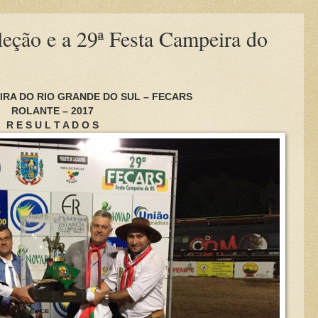
eção e a 29ª Festa Campeira do
EIRA DO RIO GRANDE DO SUL – FECARS
ROLANTE – 2017
R E S U L T A D O S