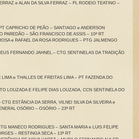
FERRAZ e ALAN DA SILVA FERRAZ – PL RODEIO TEATINO –
– PT CAPRICHO DE PEÃO – SANTIAGO e ANDERSON
O PAREDÃO – SÃO FRANCISCO DE ASSIS – 10ª RT
 ROSA e RAFAEL DA ROSA RODRIGUES – PTG JALMENGO
T
MATEUS FERNANDO JAHNEL – CTG SENTINELAS DA TRADIÇÃO
UE LIMA e THALLES DE FREITAS LIMA – PT FAZENDA DO
ERTO LOUZADA E FELIPE DIAS LOUZADA, CCN SENTINELA DO
– CTG ESTÂNCIA DA SERRA, VILNEI SILVA DA SILVEIRA e
ENERAL OSÓRIO – OSÓRIO – 23ª RT
 CTG MANECO RODRIGUES – SANTA MARIA e LUIS FELIPE
RGES – RESTINGA SECA – 13ª RT