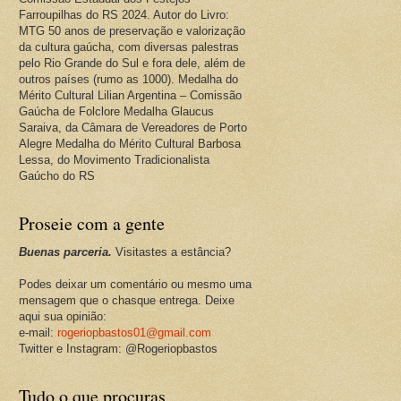
Farroupilhas do RS 2024. Autor do Livro:
MTG 50 anos de preservação e valorização
da cultura gaúcha, com diversas palestras
pelo Rio Grande do Sul e fora dele, além de
outros países (rumo as 1000). Medalha do
Mérito Cultural Lilian Argentina – Comissão
Gaúcha de Folclore Medalha Glaucus
Saraiva, da Câmara de Vereadores de Porto
Alegre Medalha do Mérito Cultural Barbosa
Lessa, do Movimento Tradicionalista
Gaúcho do RS
Proseie com a gente
Buenas parceria.
Visitastes a estância?
Podes deixar um comentário ou mesmo uma
mensagem que o chasque entrega. Deixe
aqui sua opinião:
e-mail:
rogeriopbastos01@gmail.com
Twitter e Instagram: @Rogeriopbastos
Tudo o que procuras