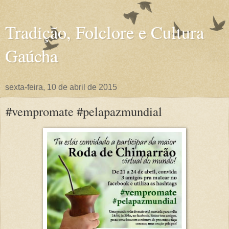
Tradição, Folclore e Cultura
Gaúcha
sexta-feira, 10 de abril de 2015
‪#‎vempromate‬ ‪#‎pelapazmundial‬