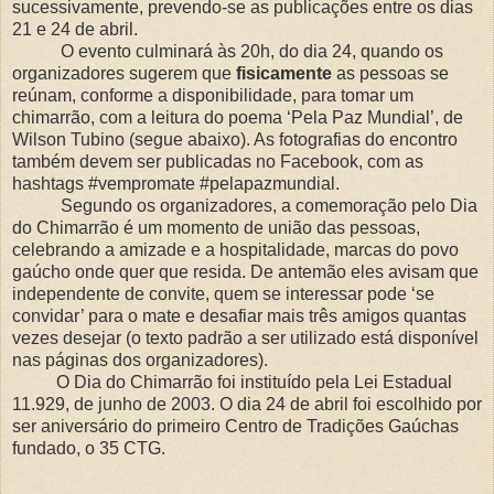
sucessivamente, prevendo-se as publicações entre os dias
21 e 24 de abril.
O evento culminará às 20h, do dia 24, quando os
organizadores sugerem que
fisicamente
as pessoas se
reúnam, conforme a disponibilidade, para tomar um
chimarrão, com a leitura do poema ‘Pela Paz Mundial’, de
Wilson Tubino (segue abaixo). As fotografias do encontro
também devem ser publicadas no Facebook, com as
hashtags #vempromate #pelapazmundial.
Segundo os organizadores, a comemoração pelo Dia
do Chimarrão é um momento de união das pessoas,
celebrando a amizade e a hospitalidade, marcas do povo
gaúcho onde quer que resida. De antemão eles avisam que
independente de convite, quem se interessar pode ‘se
convidar’ para o mate e desafiar mais três amigos quantas
vezes desejar (o texto padrão a ser utilizado está disponível
nas páginas dos organizadores).
O Dia do Chimarrão foi instituído pela Lei Estadual
11.929, de junho de 2003. O dia 24 de abril foi escolhido por
ser aniversário do primeiro Centro de Tradições Gaúchas
fundado, o 35 CTG.