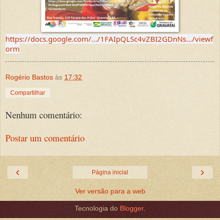
https://docs.google.com/.../1FAIpQLSc4vZBI2GDnNs.../viewf
orm
Rogério Bastos
às
17:32
Compartilhar
Nenhum comentário:
Postar um comentário
‹
›
Página inicial
Ver versão para a web
Tecnologia do
Blogger
.