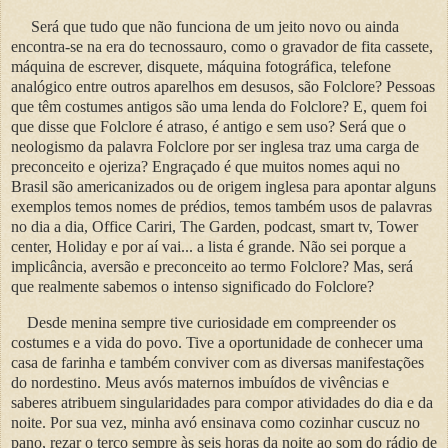
Será que tudo que não funciona de um jeito novo ou ainda
encontra-se na era do tecnossauro, como o gravador de fita cassete,
máquina de escrever, disquete, máquina fotográfica, telefone
analógico entre outros aparelhos em desusos, são Folclore? Pessoas
que têm costumes antigos são uma lenda do Folclore? E, quem foi
que disse que Folclore é atraso, é antigo e sem uso? Será que o
neologismo da palavra Folclore por ser inglesa traz uma carga de
preconceito e ojeriza? Engraçado é que muitos nomes aqui no
Brasil são americanizados ou de origem inglesa para apontar alguns
exemplos temos nomes de prédios, temos também usos de palavras
no dia a dia, Office Cariri, The Garden, podcast, smart tv, Tower
center, Holiday e por aí vai... a lista é grande. Não sei porque a
implicância, aversão e preconceito ao termo Folclore? Mas, será
que realmente sabemos o intenso significado do Folclore?
Desde menina sempre tive curiosidade em compreender os
costumes e a vida do povo. Tive a oportunidade de conhecer uma
casa de farinha e também conviver com as diversas manifestações
do nordestino. Meus avós maternos imbuídos de vivências e
saberes atribuem singularidades para compor atividades do dia e da
noite. Por sua vez, minha avó ensinava como cozinhar cuscuz no
pano, rezar o terço sempre às seis horas da noite ao som do rádio de