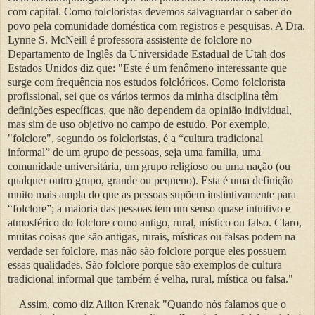
com capital. Como folcloristas devemos salvaguardar o saber do
povo pela comunidade doméstica com registros e pesquisas. A Dra.
Lynne S. McNeill é professora assistente de folclore no
Departamento de Inglês da Universidade Estadual de Utah dos
Estados Unidos diz que: "Este é um fenômeno interessante que
surge com frequência nos estudos folclóricos. Como folclorista
profissional, sei que os vários termos da minha disciplina têm
definições específicas, que não dependem da opinião individual,
mas sim de uso objetivo no campo de estudo. Por exemplo,
"folclore", segundo os folcloristas, é a “cultura tradicional
informal” de um grupo de pessoas, seja uma família, uma
comunidade universitária, um grupo religioso ou uma nação (ou
qualquer outro grupo, grande ou pequeno). Esta é uma definição
muito mais ampla do que as pessoas supõem instintivamente para
“folclore”; a maioria das pessoas tem um senso quase intuitivo e
atmosférico do folclore como antigo, rural, místico ou falso. Claro,
muitas coisas que são antigas, rurais, místicas ou falsas podem na
verdade ser folclore, mas não são folclore porque eles possuem
essas qualidades. São folclore porque são exemplos de cultura
tradicional informal que também é velha, rural, mística ou falsa."
Assim, como diz Ailton Krenak "Quando nós falamos que o