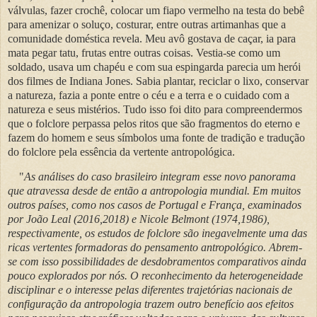
válvulas, fazer crochê, colocar um fiapo vermelho na testa do bebê
para amenizar o soluço, costurar, entre outras artimanhas que a
comunidade doméstica revela. Meu avô gostava de caçar, ia para
mata pegar tatu, frutas entre outras coisas. Vestia-se como um
soldado, usava um chapéu e com sua espingarda parecia um herói
dos filmes de Indiana Jones. Sabia plantar, reciclar o lixo, conservar
a natureza, fazia a ponte entre o céu e a terra e o cuidado com a
natureza e seus mistérios. Tudo isso foi dito para compreendermos
que o folclore perpassa pelos ritos que são fragmentos do eterno e
fazem do homem e seus símbolos uma fonte de tradição e tradução
do folclore pela essência da vertente antropológica.
"
As análises do caso brasileiro integram esse novo panorama
que atravessa desde de então a antropologia mundial. Em muitos
outros países, como nos casos de Portugal e França, examinados
por João Leal (2016,2018) e Nicole Belmont (1974,1986),
respectivamente, os estudos de folclore são inegavelmente uma das
ricas vertentes formadoras do pensamento antropológico. Abrem-
se com isso possibilidades de desdobramentos comparativos ainda
pouco explorados por nós. O reconhecimento da heterogeneidade
disciplinar e o interesse pelas diferentes trajetórias nacionais de
configuração da antropologia trazem outro benefício aos efeitos