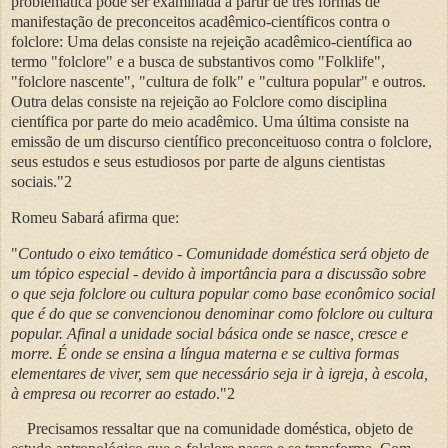
problemática pode ser examinada a partir de três formas de
manifestação de preconceitos acadêmico-científicos contra o
folclore: Uma delas consiste na rejeição acadêmico-científica ao
termo "folclore" e a busca de substantivos como "Folklife",
"folclore nascente", "cultura de folk" e "cultura popular" e outros.
Outra delas consiste na rejeição ao Folclore como disciplina
científica por parte do meio acadêmico. Uma última consiste na
emissão de um discurso científico preconceituoso contra o folclore,
seus estudos e seus estudiosos por parte de alguns cientistas
sociais."2
Romeu Sabará afirma que:
"
Contudo o eixo temático - Comunidade doméstica será objeto de
um tópico especial - devido à importância para a discussão sobre
o que seja folclore ou cultura popular como base econômico social
que é do que se convencionou denominar como folclore ou cultura
popular. Afinal a unidade social básica onde se nasce, cresce e
morre. É onde se ensina a língua materna e se cultiva formas
elementares de viver, sem que necessário seja ir à igreja, à escola,
à empresa ou recorrer ao estado
."2
Precisamos ressaltar que na comunidade doméstica, objeto de