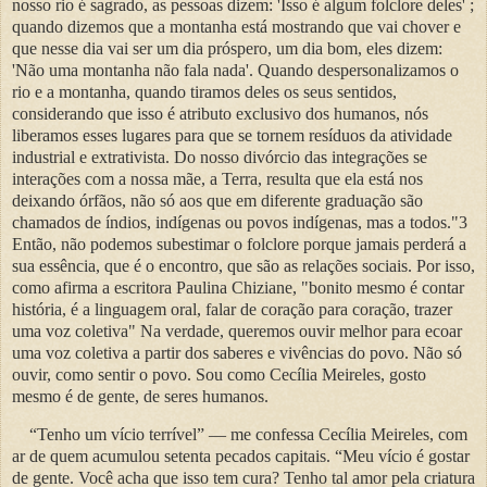
nosso rio é sagrado, as pessoas dizem: 'Isso é algum folclore deles' ;
quando dizemos que a montanha está mostrando que vai chover e
que nesse dia vai ser um dia próspero, um dia bom, eles dizem:
'Não uma montanha não fala nada'. Quando despersonalizamos o
rio e a montanha, quando tiramos deles os seus sentidos,
considerando que isso é atributo exclusivo dos humanos, nós
liberamos esses lugares para que se tornem resíduos da atividade
industrial e extrativista. Do nosso divórcio das integrações se
interações com a nossa mãe, a Terra, resulta que ela está nos
deixando órfãos, não só aos que em diferente graduação são
chamados de índios, indígenas ou povos indígenas, mas a todos."3
Então, não podemos subestimar o folclore porque jamais perderá a
sua essência, que é o encontro, que são as relações sociais. Por isso,
como afirma a escritora Paulina Chiziane, "bonito mesmo é contar
história, é a linguagem oral, falar de coração para coração, trazer
uma voz coletiva" Na verdade, queremos ouvir melhor para ecoar
uma voz coletiva a partir dos saberes e vivências do povo. Não só
ouvir, como sentir o povo. Sou como Cecília Meireles, gosto
mesmo é de gente, de seres humanos.
“Tenho um vício terrível” — me confessa Cecília Meireles, com
ar de quem acumulou setenta pecados capitais. “Meu vício é gostar
de gente. Você acha que isso tem cura? Tenho tal amor pela criatura