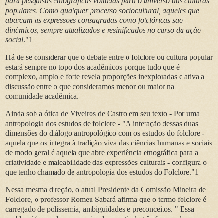
para pesquisas etnográficas voltadas para o universo das culturas
populares. Como qualquer processo sociocultural, aqueles que
abarcam as expressões consagradas como folclóricas são
dinâmicos, sempre atualizados e resinificados no curso da ação
social
."1
Há de se considerar que o debate entre o folclore ou cultura popular
estará sempre no topo dos acadêmicos porque tudo que é
complexo, amplo e forte revela proporções inexploradas e ativa a
discussão entre o que consideramos menor ou maior na
comunidade acadêmica.
Ainda sob a ótica de Viveiros de Castro em seu texto - Por uma
antropologia dos estudos de folclore - "A interação dessas duas
dimensões do diálogo antropológico com os estudos do folclore -
aquela que os integra à tradição viva das ciências humanas e sociais
de modo geral é aquela que abre experiência etnográfica para a
criatividade e maleabilidade das expressões culturais - configura o
que tenho chamado de antropologia dos estudos do Folclore."1
Nessa mesma direção, o atual Presidente da Comissão Mineira de
Folclore, o professor Romeu Sabará afirma que o termo folclore é
carregado de polissemia, ambiguidades e preconceitos. " Essa