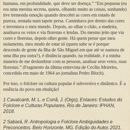
humana, em profundidade, que deve ser doença.” “Em pequena (eu
era uma menina secreta, quieta, olhando muito as coisas, sonhando)
tive tremenda emoção quando descobri as cores em estado de
pureza, sentada num tapete persa. Caminhava por dentro das cores
e inventava o meu mundo. Depois, ao olhar o chão, a madeira,
analisava os veios e via florestas e lendas. Do mesmo jeito que via
cores e florestas, depois olhei gente. Há quem pense que meu
isolamento, meu modo de estar só (quem sabe se é porque
descendo de gente da Ilha de São Miguel em que até se namora de
uma ilha pra outra?), é distância quando, na realidade, é a minha
maneira de me deslumbrar com as pessoas, analisar seus veios, suas
florestas.” (Fragmento da última entrevista de Cecília Meireles,
concedida em maio de 1964 ao jornalista Pedro Bloch).
Por isso, o folclore ou cultura popular é subversivo e dinâmico. É a
essência do povo em ebulição!
1 Cavalcanti, M. L. e Corrâ, J. (Orgs), Enlaces: Estudos do
Folclore e Culturas Populares. Rio de Janeiro: IPHAN,
2018.
2 Sabará, R. Antropologia e Folclore Ambiguidades e
Preconceitos. Belo Horizonte, MG. Edição do Autor, 2021.