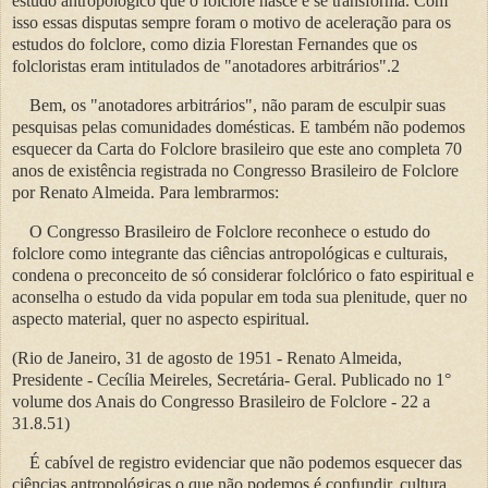
estudo antropológico que o folclore nasce e se transforma. Com
isso essas disputas sempre foram o motivo de aceleração para os
estudos do folclore, como dizia Florestan Fernandes que os
folcloristas eram intitulados de "anotadores arbitrários".2
Bem, os "anotadores arbitrários", não param de esculpir suas
pesquisas pelas comunidades domésticas. E também não podemos
esquecer da Carta do Folclore brasileiro que este ano completa 70
anos de existência registrada no Congresso Brasileiro de Folclore
por Renato Almeida. Para lembrarmos:
O Congresso Brasileiro de Folclore reconhece o estudo do
folclore como integrante das ciências antropológicas e culturais,
condena o preconceito de só considerar folclórico o fato espiritual e
aconselha o estudo da vida popular em toda sua plenitude, quer no
aspecto material, quer no aspecto espiritual.
(Rio de Janeiro, 31 de agosto de 1951 - Renato Almeida,
Presidente - Cecília Meireles, Secretária- Geral. Publicado no 1°
volume dos Anais do Congresso Brasileiro de Folclore - 22 a
31.8.51)
É cabível de registro evidenciar que não podemos esquecer das
ciências antropológicas o que não podemos é confundir, cultura