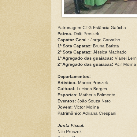
Patronagem CTG Estância Gaúcha
Patroa:
Dalti Proszek
Capataz Geral :
Jorge Carvalho
1ª Sota Capataz:
Bruna Batista
2ª Sota Capataz:
Jéssica Machado
1º Agregado das guaiacas:
Vianei Lern
2º Agregado das guaiacas:
Acir Molina
Departamentos:
Artístico:
Marcio Proszek
Cultural:
Luciana Borges
Esportes:
Matheus Bolmente
Eventos:
João Souza Neto
Jovem:
Victor Molina
Patrimônio:
Adriana Crespani
Junta Fiscal:
Nilo Proszek