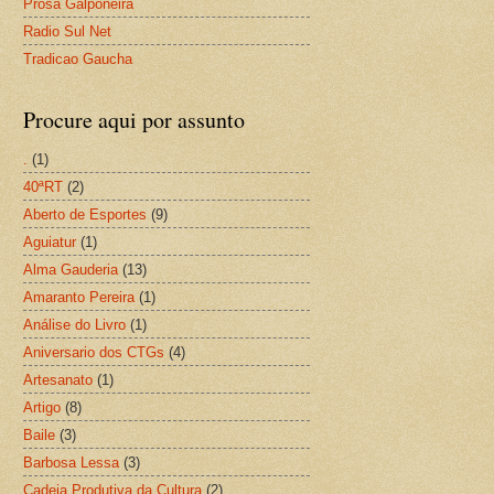
Prosa Galponeira
Radio Sul Net
Tradicao Gaucha
Procure aqui por assunto
.
(1)
40ªRT
(2)
Aberto de Esportes
(9)
Aguiatur
(1)
Alma Gauderia
(13)
Amaranto Pereira
(1)
Análise do Livro
(1)
Aniversario dos CTGs
(4)
Artesanato
(1)
Artigo
(8)
Baile
(3)
Barbosa Lessa
(3)
Cadeia Produtiva da Cultura
(2)