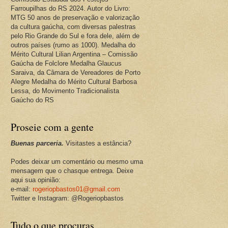
Farroupilhas do RS 2024. Autor do Livro:
MTG 50 anos de preservação e valorização
da cultura gaúcha, com diversas palestras
pelo Rio Grande do Sul e fora dele, além de
outros países (rumo as 1000). Medalha do
Mérito Cultural Lilian Argentina – Comissão
Gaúcha de Folclore Medalha Glaucus
Saraiva, da Câmara de Vereadores de Porto
Alegre Medalha do Mérito Cultural Barbosa
Lessa, do Movimento Tradicionalista
Gaúcho do RS
Proseie com a gente
Buenas parceria.
Visitastes a estância?
Podes deixar um comentário ou mesmo uma
mensagem que o chasque entrega. Deixe
aqui sua opinião:
e-mail:
rogeriopbastos01@gmail.com
Twitter e Instagram: @Rogeriopbastos
Tudo o que procuras