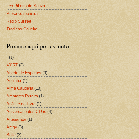
Leo Ribeiro de Souza
Prosa Galponeira
Radio Sul Net
Tradicao Gaucha
Procure aqui por assunto
.
(1)
40ªRT
(2)
Aberto de Esportes
(9)
Aguiatur
(1)
Alma Gauderia
(13)
Amaranto Pereira
(1)
Análise do Livro
(1)
Aniversario dos CTGs
(4)
Artesanato
(1)
Artigo
(8)
Baile
(3)