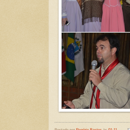
Postado por
Rogério Bastos
às
01:11