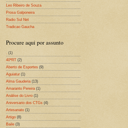
Leo Ribeiro de Souza
Prosa Galponeira
Radio Sul Net
Tradicao Gaucha
Procure aqui por assunto
.
(1)
40ªRT
(2)
Aberto de Esportes
(9)
Aguiatur
(1)
Alma Gauderia
(13)
Amaranto Pereira
(1)
Análise do Livro
(1)
Aniversario dos CTGs
(4)
Artesanato
(1)
Artigo
(8)
Baile
(3)