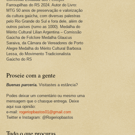
Farroupilhas do RS 2024. Autor do Livro:
MTG 50 anos de preservação e valorização
da cultura gaúcha, com diversas palestras
pelo Rio Grande do Sul e fora dele, além de
outros países (rumo as 1000). Medalha do
Mérito Cultural Lilian Argentina – Comissão
Gaúcha de Folclore Medalha Glaucus
Saraiva, da Câmara de Vereadores de Porto
Alegre Medalha do Mérito Cultural Barbosa
Lessa, do Movimento Tradicionalista
Gaúcho do RS
Proseie com a gente
Buenas parceria.
Visitastes a estância?
Podes deixar um comentário ou mesmo uma
mensagem que o chasque entrega. Deixe
aqui sua opinião:
e-mail:
rogeriopbastos01@gmail.com
Twitter e Instagram: @Rogeriopbastos
Tudo o que procuras