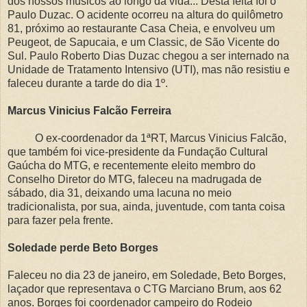
dos nossos músicos ao longo da vida... Desta feita foi o
Paulo Duzac. O acidente ocorreu na altura do quilômetro
81, próximo ao restaurante Casa Cheia, e envolveu um
Peugeot, de Sapucaia, e um Classic, de São Vicente do
Sul. Paulo Roberto Dias Duzac chegou a ser internado na
Unidade de Tratamento Intensivo (UTI), mas não resistiu e
faleceu durante a tarde do dia 1º.
Marcus Vinicius Falcão Ferreira
O ex-coordenador da 1ªRT, Marcus Vinicius Falcão,
que também foi vice-presidente da Fundação Cultural
Gaúcha do MTG, e recentemente eleito membro do
Conselho Diretor do MTG, faleceu na madrugada de
sábado, dia 31, deixando uma lacuna no meio
tradicionalista, por sua, ainda, juventude, com tanta coisa
para fazer pela frente.
Soledade perde Beto Borges
Faleceu no dia 23 de janeiro, em Soledade, Beto Borges,
laçador que representava o CTG Marciano Brum, aos 62
anos. Borges foi coordenador campeiro do Rodeio