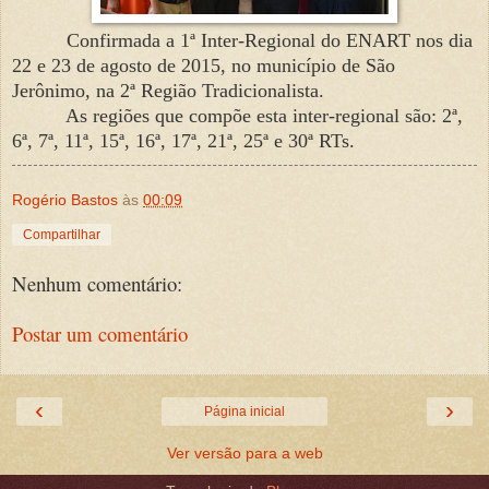
Confirmada a 1ª Inter-Regional do ENART nos dia
22 e 23 de agosto de 2015, no município de São
Jerônimo, na 2ª Região Tradicionalista.
As regiões que compõe esta inter-regional são: 2ª,
6ª, 7ª, 11ª, 15ª, 16ª, 17ª, 21ª, 25ª e 30ª RTs.
Rogério Bastos
às
00:09
Compartilhar
Nenhum comentário:
Postar um comentário
‹
›
Página inicial
Ver versão para a web