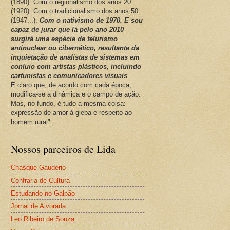
(1890). Com o regionalismo dos anos 20
(1920). Com o tradicionalismo dos anos 50
(1947...).
Com o nativismo de 1970. E sou
capaz de jurar que lá pelo ano 2010
surgirá uma espécie de telurismo
antinuclear ou cibernético, resultante da
inquietação de analistas de sistemas em
conluio com artistas plásticos, incluindo
cartunistas e comunicadores visuais
.
É claro que, de acordo com cada época,
modifica-se a dinâmica e o campo de ação.
Mas, no fundo, é tudo a mesma coisa:
expressão de amor à gleba e respeito ao
homem rural".
Nossos parceiros de Lida
Chasque Gauderio
Confraria de Cultura
Estudando no Galpão
Jornal de Alvorada
Leo Ribeiro de Souza