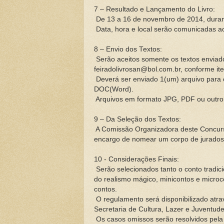
7 – Resultado e Lançamento do Livro:
De 13 a 16 de novembro de 2014, duran
Data, hora e local serão comunicadas a
8 – Envio dos Textos:
Serão aceitos somente os textos enviado
feiradolivrosan@bol.com.br, conforme it
Deverá ser enviado 1(um) arquivo para 
DOC(Word).
Arquivos em formato JPG, PDF ou outro
9 – Da Seleção dos Textos:
A Comissão Organizadora deste Concur
encargo de nomear um corpo de jurados p
10 - Considerações Finais:
Serão selecionados tanto o conto tradi
do realismo mágico, minicontos e micro
contos.
O regulamento será disponibilizado atr
Secretaria de Cultura, Lazer e Juventude
Os casos omissos serão resolvidos pela