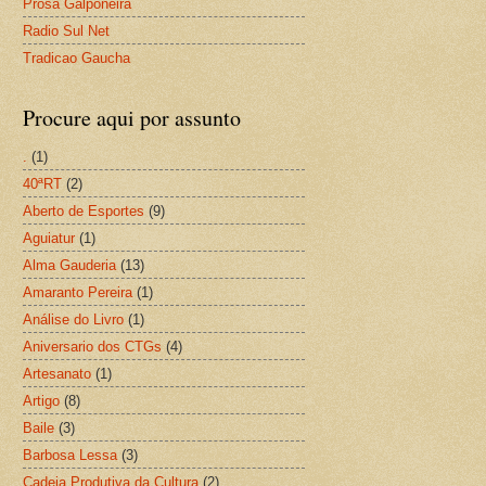
Prosa Galponeira
Radio Sul Net
Tradicao Gaucha
Procure aqui por assunto
.
(1)
40ªRT
(2)
Aberto de Esportes
(9)
Aguiatur
(1)
Alma Gauderia
(13)
Amaranto Pereira
(1)
Análise do Livro
(1)
Aniversario dos CTGs
(4)
Artesanato
(1)
Artigo
(8)
Baile
(3)
Barbosa Lessa
(3)
Cadeia Produtiva da Cultura
(2)