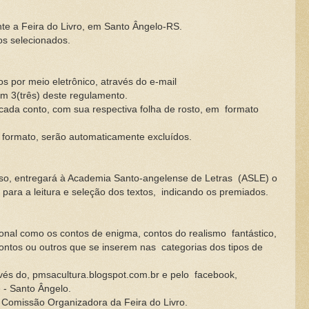
te a Feira do Livro, em Santo Ângelo-RS.
os selecionados.
s por meio eletrônico, através do e-mail
em 3(três) deste regulamento.
cada conto, com sua respectiva folha de rosto, em
formato
 formato, serão automaticamente excluídos.
so, entregará à Academia Santo-angelense de Letras
(ASLE) o
ara a leitura e seleção dos textos,
indicando os premiados.
cional como os contos de enigma, contos do realismo
fantástico,
contos ou outros que se inserem nas
categorias dos tipos de
avés do, pmsacultura.blogspot.com.br e pelo
facebook,
 - Santo Ângelo.
 Comissão Organizadora da Feira do Livro.