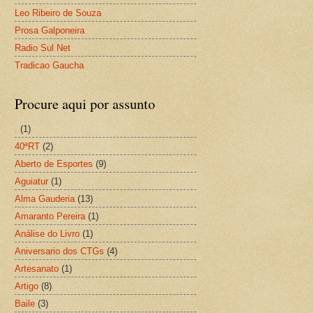
Leo Ribeiro de Souza
Prosa Galponeira
Radio Sul Net
Tradicao Gaucha
Procure aqui por assunto
.
(1)
40ªRT
(2)
Aberto de Esportes
(9)
Aguiatur
(1)
Alma Gauderia
(13)
Amaranto Pereira
(1)
Análise do Livro
(1)
Aniversario dos CTGs
(4)
Artesanato
(1)
Artigo
(8)
Baile
(3)