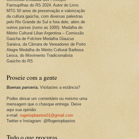
Farroupilhas do RS 2024. Autor do Livro:
MTG 50 anos de preservação e valorização
da cultura gaúcha, com diversas palestras
pelo Rio Grande do Sul e fora dele, além de
outros países (rumo as 1000). Medalha do
Mérito Cultural Lilian Argentina – Comissão
Gaúcha de Folclore Medalha Glaucus
Saraiva, da Câmara de Vereadores de Porto
Alegre Medalha do Mérito Cultural Barbosa
Lessa, do Movimento Tradicionalista
Gaúcho do RS
Proseie com a gente
Buenas parceria.
Visitastes a estância?
Podes deixar um comentário ou mesmo uma
mensagem que o chasque entrega. Deixe
aqui sua opinião:
e-mail:
rogeriopbastos01@gmail.com
Twitter e Instagram: @Rogeriopbastos
Tudo o que procuras