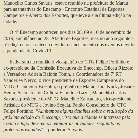
Manoelito Carlos Savaris, esteve reunido na prefeitura de Marau
para as tratativas do Enecamp - Encontro Estadual de Esportes
Campeiros e Aberto dos Esportes, que teve a sua última edição na
cidade.
O 4º Enecamp aconteceu nos dias 08, 09 e 10 de novembro de
2019, simultâneo ao 28º Aberto de Esportes, mas no ano seguinte a
5ª edição não aconteceu devido o cancelamento dos eventos devido
a pandemia de Covid-19.
Estiveram na reunião o vice-patrão do CTG Felipe Portinho e
ex-presidente da Comissão Executiva do Enecamp, Dilceu Rizzoto,
a Vereadora Adriela Balotin Tonin, a Coordenadora da 7ª RT
Vanderlea Nervo, o vice-presidente de Esportes Campeiros do
MTG, Claudemir Bresolin, o prefeito de Marau, Iura Kurtz, Josiane
Bedin, Secretária de Cultura Esporte e Lazer, Manoelito Carlos
Savaris, presidente do MTG, Madeline Zancanaro, vice-presidente
Artística do MTG e Jovino Segala, Patrão Conselheiro do CTG
Felipe Portinho. “
Alinhamos alguns detalhes sobre a realização da
próxima edição do Enecamp, visto que a cidade se interessa pelo
evento e logo deveremos retomar as atividades, seguindo os
protocolos exigidos
” – ponderou Savaris.