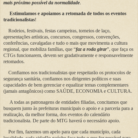
mais próximo possível da normalidade
.
Estimulamos e apoiamos a retomada de todos os eventos
tradicionalistas
!
Rodeios, festivais, festas campeiras, torneios de laço,
apresentações artísticas, concursos, congressos, convenções,
conferências, cavalgadas e tudo o mais que movimenta a cultura
regional, que mobiliza famílias, que “
faz a roda girar
”, que faça os
CTGs funcionarem, devem ser gradativamente e responsavelmente
retomados.
Confiamos nos tradicionalistas que respeitarão os protocolos de
segurança sanitária, confiamos nos dirigentes políticos e suas
capacidades de bem gerenciar e equalizar temas complementares
(jamais antagônicos) como SAÚDE, ECONOMIA e CULTURA.
A todas as patronagens de entidades filiadas, concitamos que
busquem junto às prefeituras municipais o apoio e a parceria para a
realização, da melhor forma, dos eventos do calendário
tradicionalista. De parte do MTG haverá o necessário apoio.
Por fim, fazemos um apelo para que cada município, cada
localidade, cada cidadão gaúcho faça tudo o que for possível para