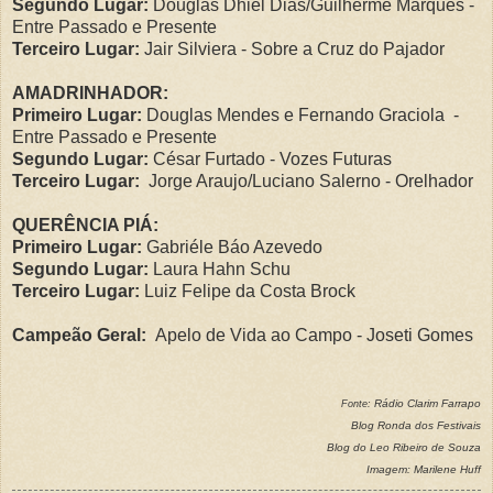
Segundo Lugar:
Douglas Dhiel Dias/Guilherme Marques -
Entre Passado e Presente
Terceiro Lugar:
Jair Silviera - Sobre a Cruz do Pajador
AMADRINHADOR:
Primeiro Lugar:
Douglas Mendes e Fernando Graciola -
Entre Passado e Presente
Segundo Lugar:
César Furtado - Vozes Futuras
Terceiro Lugar:
Jorge Araujo/Luciano Salerno - Orelhador
QUERÊNCIA PIÁ:
Primeiro Lugar:
Gabriéle Báo Azevedo
Segundo Lugar:
Laura Hahn Schu
Terceiro Lugar:
Luiz Felipe da Costa Brock
Campeão Geral:
Apelo de Vida ao Campo -
Joseti Gomes
Rádio Clarim Farrapo
Fonte:
Blog Ronda dos Festivais
Blog do Leo Ribeiro de Souza
Imagem: Marilene Huff