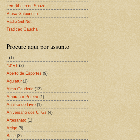
Leo Ribeiro de Souza
Prosa Galponeira
Radio Sul Net
Tradicao Gaucha
Procure aqui por assunto
.
(1)
40ªRT
(2)
Aberto de Esportes
(9)
Aguiatur
(1)
Alma Gauderia
(13)
Amaranto Pereira
(1)
Análise do Livro
(1)
Aniversario dos CTGs
(4)
Artesanato
(1)
Artigo
(8)
Baile
(3)