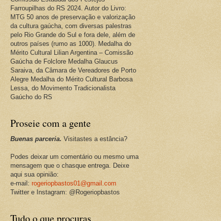
Farroupilhas do RS 2024. Autor do Livro:
MTG 50 anos de preservação e valorização
da cultura gaúcha, com diversas palestras
pelo Rio Grande do Sul e fora dele, além de
outros países (rumo as 1000). Medalha do
Mérito Cultural Lilian Argentina – Comissão
Gaúcha de Folclore Medalha Glaucus
Saraiva, da Câmara de Vereadores de Porto
Alegre Medalha do Mérito Cultural Barbosa
Lessa, do Movimento Tradicionalista
Gaúcho do RS
Proseie com a gente
Buenas parceria.
Visitastes a estância?
Podes deixar um comentário ou mesmo uma
mensagem que o chasque entrega. Deixe
aqui sua opinião:
e-mail:
rogeriopbastos01@gmail.com
Twitter e Instagram: @Rogeriopbastos
Tudo o que procuras